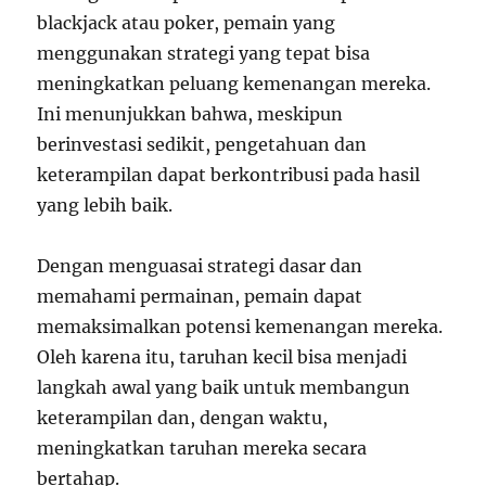
blackjack atau poker, pemain yang
menggunakan strategi yang tepat bisa
meningkatkan peluang kemenangan mereka.
Ini menunjukkan bahwa, meskipun
berinvestasi sedikit, pengetahuan dan
keterampilan dapat berkontribusi pada hasil
yang lebih baik.
Dengan menguasai strategi dasar dan
memahami permainan, pemain dapat
memaksimalkan potensi kemenangan mereka.
Oleh karena itu, taruhan kecil bisa menjadi
langkah awal yang baik untuk membangun
keterampilan dan, dengan waktu,
meningkatkan taruhan mereka secara
bertahap.