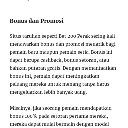
Bonus dan Promosi
Situs taruhan seperti Bet 200 Perak sering kali
menawarkan bonus dan promosi menarik bagi
pemain baru maupun pemain setia. Bonus ini
dapat berupa cashback, bonus setoran, atau
bahkan putaran gratis. Dengan memanfaatkan
bonus ini, pemain dapat meningkatkan
peluang mereka untuk menang tanpa harus
mengeluarkan lebih banyak uang.
Misalnya, jika seorang pemain mendapatkan
bonus 100% pada setoran pertama mereka,
mereka dapat mulai bermain dengan modal