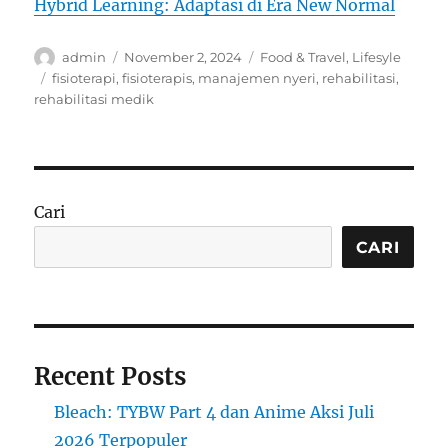
Hybrid Learning: Adaptasi di Era New Normal
Author
Posted
Categories
admin
November 2, 2024
Food & Travel
,
Lifesyle
on
Tags
fisioterapi
,
fisioterapis
,
manajemen nyeri
,
rehabilitasi
,
rehabilitasi medik
Cari
CARI
Recent Posts
Bleach: TYBW Part 4 dan Anime Aksi Juli
2026 Terpopuler