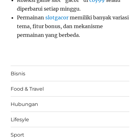
Koleksi game slot “gacor” di
coy99
selalu
diperbarui setiap minggu.
Permainan
slotgacor
memiliki banyak variasi
tema, fitur bonus, dan mekanisme
permainan yang berbeda.
Bisnis
Food & Travel
Hubungan
Lifesyle
Sport