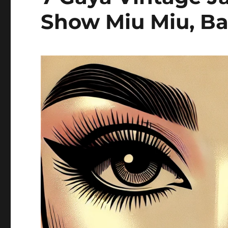
Show Miu Miu, B