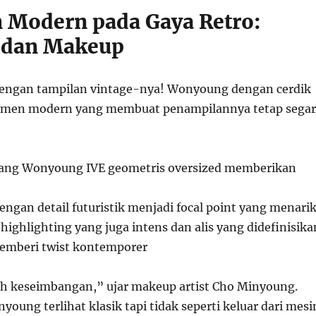
 Modern pada Gaya Retro:
 dan Makeup
dengan tampilan vintage-nya! Wonyoung dengan cerdik
emen modern yang membuat penampilannya tetap segar
Jang Wonyoung IVE geometris oversized memberikan
engan detail futuristik menjadi focal point yang menari
ighlighting yang juga intens dan alis yang didefinisika
emberi twist kontemporer
h keseimbangan,” ujar makeup artist Cho Minyoung.
oung terlihat klasik tapi tidak seperti keluar dari mesi