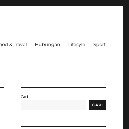
ood & Travel
Hubungan
Lifesyle
Sport
Cari
CARI