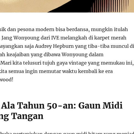
lasik dan pesona modern bisa berdansa, mungkin itulah
at Jang Wonyoung dari IVE melangkah di karpet merah
ayangkan saja Audrey Hepburn yang tiba-tiba muncul d
lah keajaiban yang dibawa Wonyoung dalam
Mari kita telusuri tujuh gaya vintage yang memukau ini,
ita semua ingin memutar waktu kembali ke era
wood!
 Ala Tahun 50-an: Gaun Midi
ng Tangan
ka pertunjukan dengan gaun midi hitam yang menjad