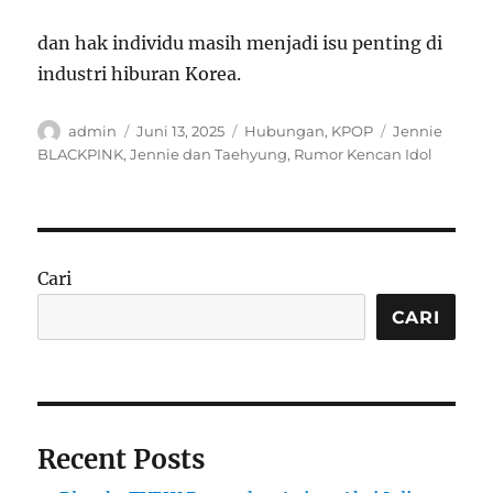
dan hak individu masih menjadi isu penting di
industri hiburan Korea.
Author
Posted
Categories
Tags
admin
Juni 13, 2025
Hubungan
,
KPOP
Jennie
on
BLACKPINK
,
Jennie dan Taehyung
,
Rumor Kencan Idol
Cari
CARI
Recent Posts