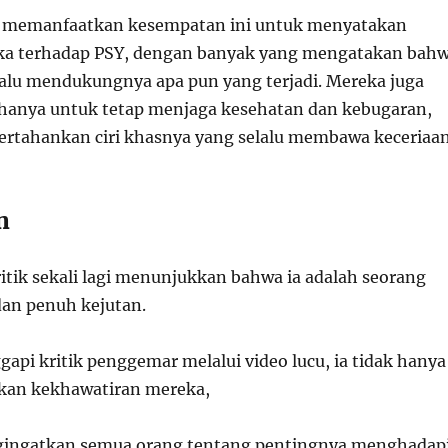
 memanfaatkan kesempatan ini untuk menyatakan
a terhadap PSY, dengan banyak yang mengatakan bah
alu mendukungnya apa pun yang terjadi. Mereka juga
hanya untuk tetap menjaga kesehatan dan kebugaran,
rtahankan ciri khasnya yang selalu membawa keceriaan
n
itik sekali lagi menunjukkan bahwa ia adalah seorang
dan penuh kejutan.
pi kritik penggemar melalui video lucu, ia tidak hanya
akan kekhawatiran mereka,
ngingatkan semua orang tentang pentingnya menghadap