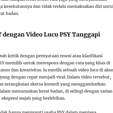
a kesehatannya dan tidak terlalu memaksakan diri untu
at badan.
 dengan Video Lucu PSY Tanggapi
ab kritik dengan pernyataan resmi atau klarifikasi
PSY memilih untuk merespons dengan cara yang khas di
mor dan kreativitas. Ia merilis sebuah video lucu di aku
yang dengan cepat menjadi viral. Dalam video tersebut,
n serangkaian sketsa komedi yang menggambarkan
alam menurunkan berat badan, di selingi dengan tarian
 ekspresi wajah yang berlebihan.
tidak hanya menyoroti usaha PSY dalam menjaga