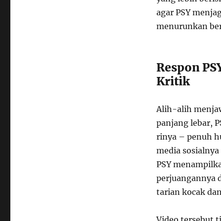
agar PSY menjag
menurunkan ber
Respon PSY
Kritik
Alih-alih menjaw
panjang lebar, 
rinya – penuh hu
media sosialnya 
PSY menampilka
perjuangannya d
tarian kocak dan
Video tersebut 