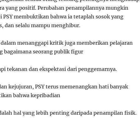
ara yang positif. Perubahan penampilannya mungkin
api PSY membuktikan bahwa ia tetaplah sosok yang
s, dan selalu mampu menghibur.
dalam menanggapi kritik juga memberikan pelajaran
g bagaimana seorang publik figur
i tekanan dan ekspektasi dari penggemarnya.
an kejujuran, PSY terus memenangkan hati banyak
ikan bahwa kepribadian
alah hal yang lebih penting daripada penampilan fisik.