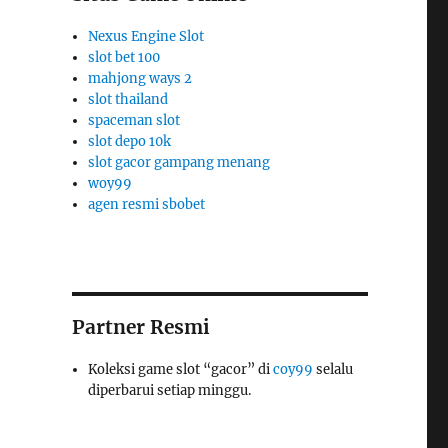
Nexus Engine Slot
slot bet 100
mahjong ways 2
slot thailand
spaceman slot
slot depo 10k
slot gacor gampang menang
woy99
agen resmi sbobet
Partner Resmi
Koleksi game slot “gacor” di
coy99
selalu
diperbarui setiap minggu.