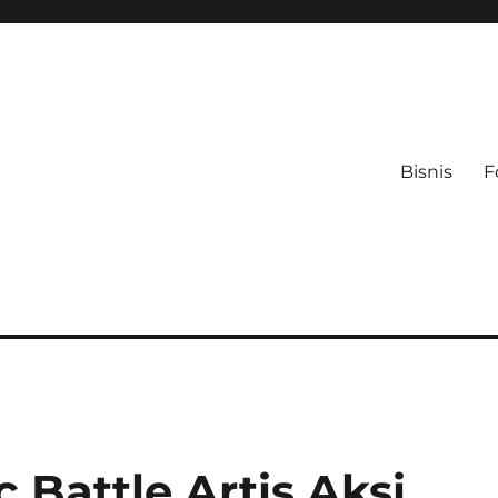
Bisnis
F
 Battle Artis Aksi