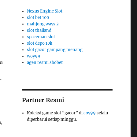
Nexus Engine Slot
slot bet 100
mahjong ways 2
slot thailand
spaceman slot
slot depo 10k
slot gacor gampang menang
woy99
ia
agen resmi sbobet
-
Partner Resmi
Koleksi game slot “gacor” di
coy99
selalu
diperbarui setiap minggu.
,