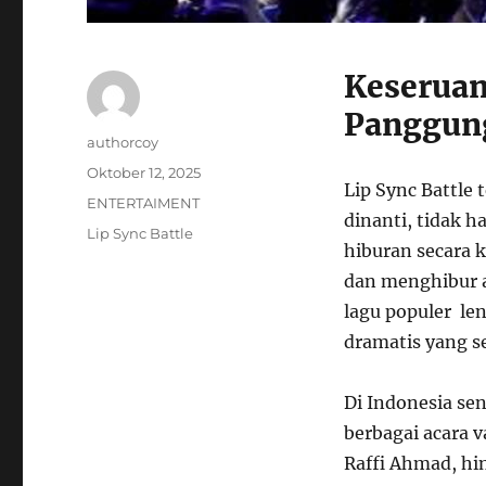
Keseruan 
Panggung
Author
authorcoy
Posted
Oktober 12, 2025
Lip Sync Battle 
on
Categories
ENTERTAIMENT
dinanti, tidak h
Tags
Lip Sync Battle
hiburan secara 
dan menghibur a
lagu populer le
dramatis yang se
Di Indonesia sen
berbagai acara v
Raffi Ahmad, hi