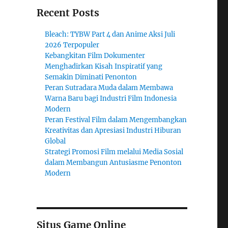
Recent Posts
Bleach: TYBW Part 4 dan Anime Aksi Juli
2026 Terpopuler
Kebangkitan Film Dokumenter
Menghadirkan Kisah Inspiratif yang
Semakin Diminati Penonton
Peran Sutradara Muda dalam Membawa
Warna Baru bagi Industri Film Indonesia
Modern
Peran Festival Film dalam Mengembangkan
Kreativitas dan Apresiasi Industri Hiburan
Global
Strategi Promosi Film melalui Media Sosial
dalam Membangun Antusiasme Penonton
Modern
Situs Game Online