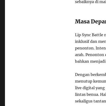
sebaiknya di ma
Masa Depan
Lip Sync Battle
inklusif dan men
penonton. Intera
arah. Penonton 
bahkan menjadi b
Dengan berkemba
menutup kemungk
live digital ya
lintas benua. Ha
sekaligus tanta