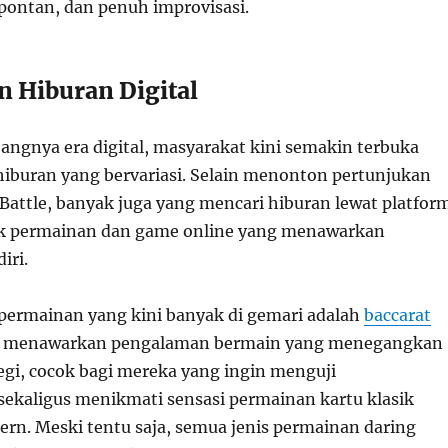
spontan, dan penuh improvisasi.
n Hiburan Digital
angnya era digital, masyarakat kini semakin terbuka
iburan yang bervariasi. Selain menonton pertunjukan
 Battle, banyak juga yang mencari hiburan lewat platfor
uk permainan dan game online yang menawarkan
iri.
s permainan yang kini banyak di gemari adalah
baccarat
ni menawarkan pengalaman bermain yang menegangkan
egi, cocok bagi mereka yang ingin menguji
ekaligus menikmati sensasi permainan kartu klasik
ern. Meski tentu saja, semua jenis permainan daring