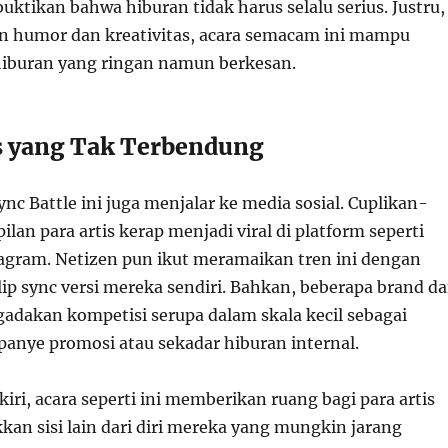
ikan bahwa hiburan tidak harus selalu serius. Justru,
 humor dan kreativitas, acara semacam ini mampu
iburan yang ringan namun berkesan.
s yang Tak Terbendung
c Battle ini juga menjalar ke media sosial. Cuplikan-
lan para artis kerap menjadi viral di platform seperti
agram. Netizen pun ikut meramaikan tren ini dengan
ip sync versi mereka sendiri. Bahkan, beberapa brand d
dakan kompetisi serupa dalam skala kecil sebagai
panye promosi atau sekadar hiburan internal.
kiri, acara seperti ini memberikan ruang bagi para artis
an sisi lain dari diri mereka yang mungkin jarang