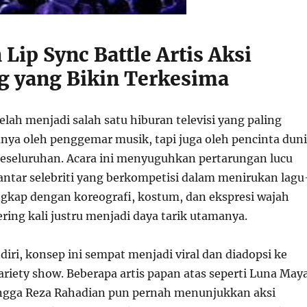
Lip Sync Battle Artis Aksi
 yang Bikin Terkesima
telah menjadi salah satu hiburan televisi yang paling
anya oleh penggemar musik, tapi juga oleh pencinta dun
keseluruhan. Acara ini menyuguhkan pertarungan lucu
ntar selebriti yang berkompetisi dalam menirukan lagu
ngkap dengan koreografi, kostum, dan ekspresi wajah
ring kali justru menjadi daya tarik utamanya.
diri, konsep ini sempat menjadi viral dan diadopsi ke
ariety show. Beberapa artis papan atas seperti Luna Maya
ngga Reza Rahadian pun pernah menunjukkan aksi