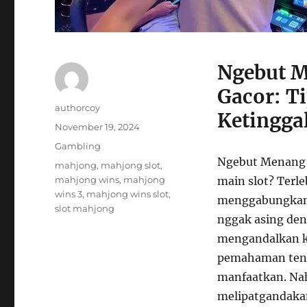
Ngebut M
Gacor: T
Author
authorcoy
Ketingga
Posted
November 19, 2024
on
Categories
Gambling
Ngebut Menang d
Tags
mahjong
,
mahjong slot
,
mahjong wins
,
mahjong
main slot? Terl
wins 3
,
mahjong wins slot
,
menggabungkan k
slot mahjong
nggak asing de
mengandalkan k
pemahaman tent
manfaatkan. Na
melipatgandakan