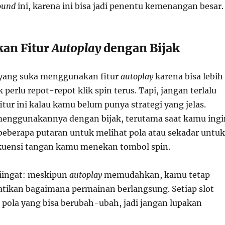
ound
ini, karena ini bisa jadi penentu kemenangan besar.
kan Fitur
Autoplay
dengan Bijak
yang suka menggunakan fitur
autoplay
karena bisa lebih
 perlu repot-repot klik spin terus. Tapi, jangan terlalu
tur ini kalau kamu belum punya strategi yang jelas.
menggunakannya dengan bijak, terutama saat kamu ingi
berapa putaran untuk melihat pola atau sekadar untuk
kuensi tangan kamu menekan tombol spin.
iingat: meskipun
autoplay
memudahkan, kamu tetap
ikan bagaimana permainan berlangsung. Setiap slot
 pola yang bisa berubah-ubah, jadi jangan lupakan