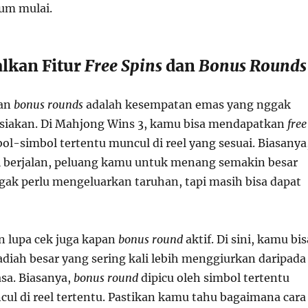
um mulai.
lkan Fitur
Free Spins
dan
Bonus Rounds
an
bonus rounds
adalah kesempatan emas yang nggak
siakan. Di Mahjong Wins 3, kamu bisa mendapatkan
free
ol-simbol tertentu muncul di reel yang sesuai. Biasanya
i berjalan, peluang kamu untuk menang semakin besar
ak perlu mengeluarkan taruhan, tapi masih bisa dapat
an lupa cek juga kapan
bonus round
aktif. Di sini, kamu bis
iah besar yang sering kali lebih menggiurkan daripada
sa. Biasanya,
bonus round
dipicu oleh simbol tertentu
ul di reel tertentu. Pastikan kamu tahu bagaimana cara