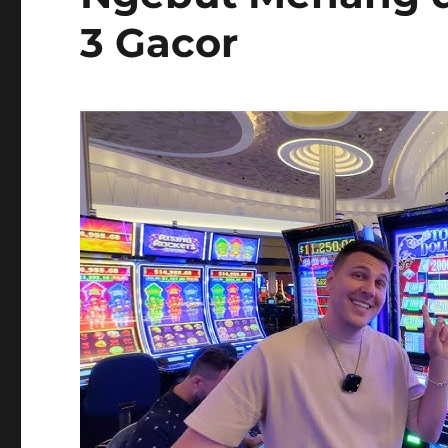
3 Gacor