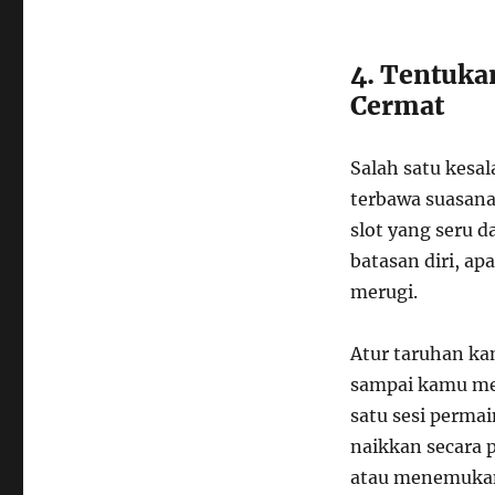
4. Tentuka
Cermat
Salah satu kesal
terbawa suasan
slot yang seru 
batasan diri, ap
merugi.
Atur taruhan k
sampai kamu men
satu sesi permai
naikkan secara 
atau menemuka