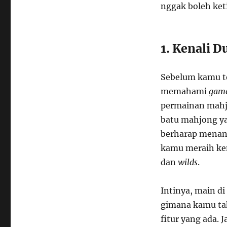
nggak boleh ket
1. Kenali 
Sebelum kamu te
memahami
game
permainan mahjo
batu mahjong ya
berharap menang
kamu meraih kem
dan
wilds
.
Intinya, main d
gimana kamu ta
fitur yang ada. 