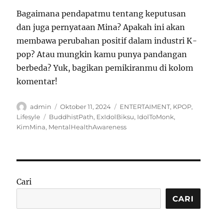
Bagaimana pendapatmu tentang keputusan
dan juga pernyataan Mina? Apakah ini akan
membawa perubahan positif dalam industri K-
pop? Atau mungkin kamu punya pandangan
berbeda? Yuk, bagikan pemikiranmu di kolom
komentar!
Author
Posted
Categories
admin
Oktober 11, 2024
ENTERTAIMENT
,
KPOP
,
on
Tags
Lifesyle
BuddhistPath
,
ExIdolBiksu
,
IdolToMonk
,
KimMina
,
MentalHealthAwareness
Cari
CARI