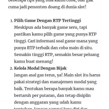
beberapa tips yang bisa kamu coba, biar gak
cuma jadi penonton doang di dunia slot!
Pilih Game Dengan RTP Tertinggi
Meskipun ada banyak game seru, tapi
pastikan kamu pilih game yang punya RTP
tinggi. Cari informasi soal game mana yang
punya RTP terbaik dan coba main di situ.
Semakin tinggi RTP, semakin besar peluang
kamu buat menang!
Kelola Modal Dengan Bijak
Jangan asal gas terus, ya! Main slot itu harus
pakai strategi dan manajemen modal yang
baik. Tentukan berapa banyak kamu mau
bertaruh per putaran, dan tetap disiplin
dengan anggaran yang udah kamu