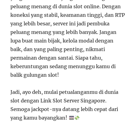
peluang menang di dunia slot online. Dengan
koneksi yang stabil, keamanan tinggi, dan RTP
yang lebih besar, server ini jadi pembuka
peluang menang yang lebih banyak. Jangan
lupa buat main bijak, kelola modal dengan
baik, dan yang paling penting, nikmati
permainan dengan santai. Siapa tahu,
keberuntungan sedang menunggu kamu di
balik gulungan slot!
Jadi, ayo deh, mulai petualanganmu di dunia
slot dengan Link Slot Server Singapore.
Semoga jackpot-nya datang lebih cepat dari
yang kamu bayangkan!