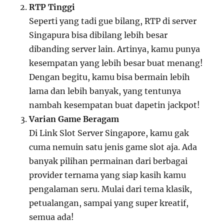
RTP Tinggi
Seperti yang tadi gue bilang, RTP di server
Singapura bisa dibilang lebih besar
dibanding server lain. Artinya, kamu punya
kesempatan yang lebih besar buat menang!
Dengan begitu, kamu bisa bermain lebih
lama dan lebih banyak, yang tentunya
nambah kesempatan buat dapetin jackpot!
Varian Game Beragam
Di Link Slot Server Singapore, kamu gak
cuma nemuin satu jenis game slot aja. Ada
banyak pilihan permainan dari berbagai
provider ternama yang siap kasih kamu
pengalaman seru. Mulai dari tema klasik,
petualangan, sampai yang super kreatif,
semua ada!