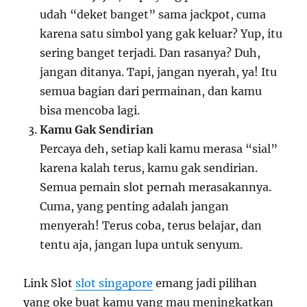
udah “deket banget” sama jackpot, cuma
karena satu simbol yang gak keluar? Yup, itu
sering banget terjadi. Dan rasanya? Duh,
jangan ditanya. Tapi, jangan nyerah, ya! Itu
semua bagian dari permainan, dan kamu
bisa mencoba lagi.
Kamu Gak Sendirian
Percaya deh, setiap kali kamu merasa “sial”
karena kalah terus, kamu gak sendirian.
Semua pemain slot pernah merasakannya.
Cuma, yang penting adalah jangan
menyerah! Terus coba, terus belajar, dan
tentu aja, jangan lupa untuk senyum.
Link Slot
slot singapore
emang jadi pilihan
yang oke buat kamu yang mau meningkatkan