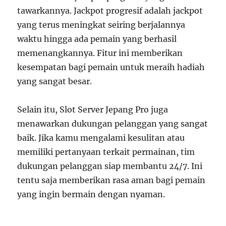
tawarkannya. Jackpot progresif adalah jackpot
yang terus meningkat seiring berjalannya
waktu hingga ada pemain yang berhasil
memenangkannya. Fitur ini memberikan
kesempatan bagi pemain untuk meraih hadiah
yang sangat besar.
Selain itu, Slot Server Jepang Pro juga
menawarkan dukungan pelanggan yang sangat
baik. Jika kamu mengalami kesulitan atau
memiliki pertanyaan terkait permainan, tim
dukungan pelanggan siap membantu 24/7. Ini
tentu saja memberikan rasa aman bagi pemain
yang ingin bermain dengan nyaman.