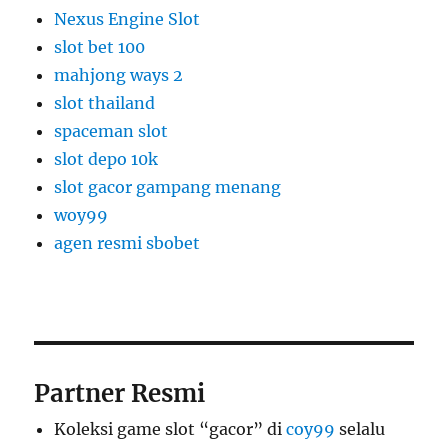
Nexus Engine Slot
slot bet 100
mahjong ways 2
slot thailand
spaceman slot
slot depo 10k
slot gacor gampang menang
woy99
agen resmi sbobet
Partner Resmi
Koleksi game slot “gacor” di
coy99
selalu