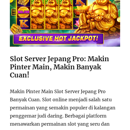
Slot Server Jepang Pro: Makin
Pinter Main, Makin Banyak
Cuan!
Makin Pinter Main Slot Server Jepang Pro
Banyak Cuan. Slot online menjadi salah satu
permainan yang semakin populer di kalangan
penggemar judi daring. Berbagai platform
menawarkan permainan slot yang seru dan