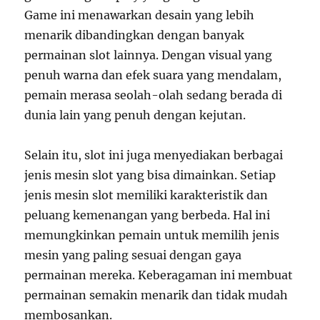
Game ini menawarkan desain yang lebih
menarik dibandingkan dengan banyak
permainan slot lainnya. Dengan visual yang
penuh warna dan efek suara yang mendalam,
pemain merasa seolah-olah sedang berada di
dunia lain yang penuh dengan kejutan.
Selain itu, slot ini juga menyediakan berbagai
jenis mesin slot yang bisa dimainkan. Setiap
jenis mesin slot memiliki karakteristik dan
peluang kemenangan yang berbeda. Hal ini
memungkinkan pemain untuk memilih jenis
mesin yang paling sesuai dengan gaya
permainan mereka. Keberagaman ini membuat
permainan semakin menarik dan tidak mudah
membosankan.