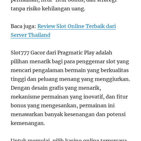
tanpa risiko kehilangan uang.
Baca juga:
Review Slot Online Terbaik dari
Server Thailand
Slot777 Gacor dari Pragmatic Play adalah
pilihan menarik bagi para penggemar slot yang
mencari pengalaman bermain yang berkualitas
tinggi dan peluang menang yang menggiurkan.
Dengan desain grafis yang menarik,
mekanisme permainan yang inovatif, dan fitur
bonus yang mengesankan, permainan ini
menawarkan banyak kesenangan dan potensi
kemenangan.
Untuk memulai, pilih kasino online terpercaya,