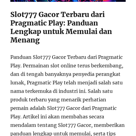
Slot777 Gacor Terbaru dari
Pragmatic Play: Panduan
Lengkap untuk Memulai dan
Menang
Panduan Slot777 Gacor Terbaru dari Pragmatic
Play. Permainan slot online terus berkembang,
dan di tengah banyaknya penyedia perangkat
lunak, Pragmatic Play telah menjadi salah satu
nama terkemuka di industri ini. Salah satu
produk terbaru yang menarik perhatian
pemain adalah Slot777 Gacor dari Pragmatic
Play. Artikel ini akan membahas secara
mendalam tentang Slot777 Gacor, memberikan
panduan lengkap untuk memulai, serta tips