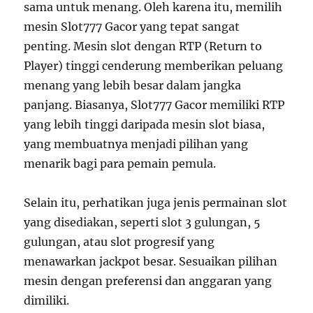
sama untuk menang. Oleh karena itu, memilih
mesin Slot777 Gacor yang tepat sangat
penting. Mesin slot dengan RTP (Return to
Player) tinggi cenderung memberikan peluang
menang yang lebih besar dalam jangka
panjang. Biasanya, Slot777 Gacor memiliki RTP
yang lebih tinggi daripada mesin slot biasa,
yang membuatnya menjadi pilihan yang
menarik bagi para pemain pemula.
Selain itu, perhatikan juga jenis permainan slot
yang disediakan, seperti slot 3 gulungan, 5
gulungan, atau slot progresif yang
menawarkan jackpot besar. Sesuaikan pilihan
mesin dengan preferensi dan anggaran yang
dimiliki.