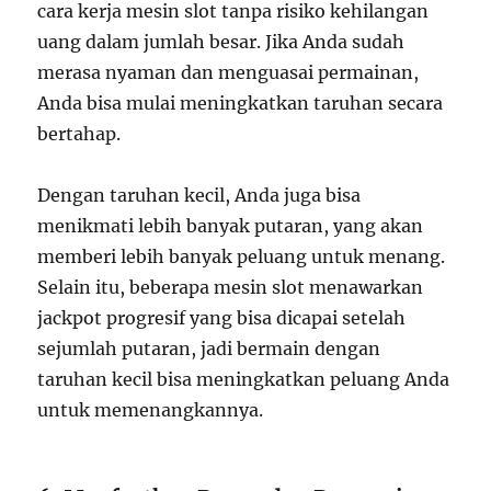
cara kerja mesin slot tanpa risiko kehilangan
uang dalam jumlah besar. Jika Anda sudah
merasa nyaman dan menguasai permainan,
Anda bisa mulai meningkatkan taruhan secara
bertahap.
Dengan taruhan kecil, Anda juga bisa
menikmati lebih banyak putaran, yang akan
memberi lebih banyak peluang untuk menang.
Selain itu, beberapa mesin slot menawarkan
jackpot progresif yang bisa dicapai setelah
sejumlah putaran, jadi bermain dengan
taruhan kecil bisa meningkatkan peluang Anda
untuk memenangkannya.