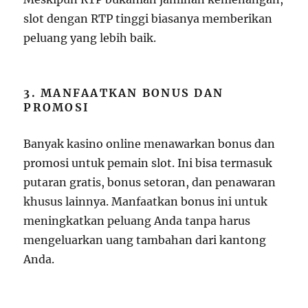
slot dengan RTP tinggi biasanya memberikan
peluang yang lebih baik.
3. MANFAATKAN BONUS DAN
PROMOSI
Banyak kasino online menawarkan bonus dan
promosi untuk pemain slot. Ini bisa termasuk
putaran gratis, bonus setoran, dan penawaran
khusus lainnya. Manfaatkan bonus ini untuk
meningkatkan peluang Anda tanpa harus
mengeluarkan uang tambahan dari kantong
Anda.