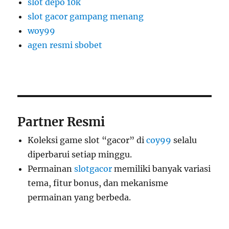
slot depo 10k
slot gacor gampang menang
woy99
agen resmi sbobet
Partner Resmi
Koleksi game slot “gacor” di
coy99
selalu
diperbarui setiap minggu.
Permainan
slotgacor
memiliki banyak variasi
tema, fitur bonus, dan mekanisme
permainan yang berbeda.