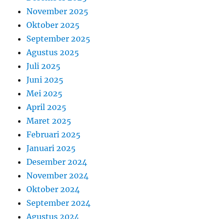
November 2025
Oktober 2025
September 2025
Agustus 2025
Juli 2025
Juni 2025
Mei 2025
April 2025
Maret 2025
Februari 2025
Januari 2025
Desember 2024
November 2024
Oktober 2024
September 2024
Agustus 2024