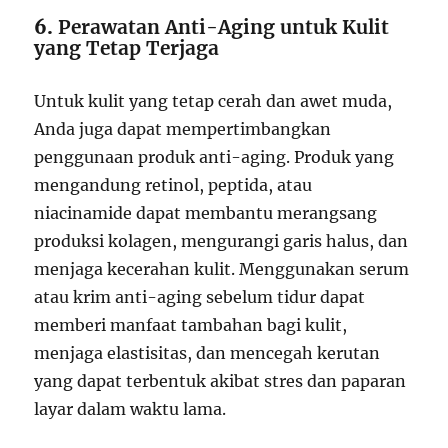
6.
Perawatan Anti-Aging untuk Kulit
yang Tetap Terjaga
Untuk kulit yang tetap cerah dan awet muda,
Anda juga dapat mempertimbangkan
penggunaan produk anti-aging. Produk yang
mengandung retinol, peptida, atau
niacinamide dapat membantu merangsang
produksi kolagen, mengurangi garis halus, dan
menjaga kecerahan kulit. Menggunakan serum
atau krim anti-aging sebelum tidur dapat
memberi manfaat tambahan bagi kulit,
menjaga elastisitas, dan mencegah kerutan
yang dapat terbentuk akibat stres dan paparan
layar dalam waktu lama.