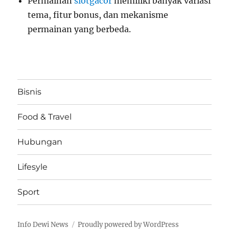
Permainan
slotgacor
memiliki banyak variasi
tema, fitur bonus, dan mekanisme
permainan yang berbeda.
Bisnis
Food & Travel
Hubungan
Lifesyle
Sport
Info Dewi News
Proudly powered by WordPress