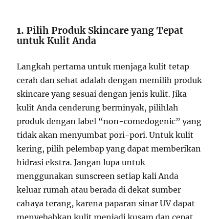
1.
Pilih Produk Skincare yang Tepat
untuk Kulit Anda
Langkah pertama untuk menjaga kulit tetap
cerah dan sehat adalah dengan memilih produk
skincare yang sesuai dengan jenis kulit. Jika
kulit Anda cenderung berminyak, pilihlah
produk dengan label “non-comedogenic” yang
tidak akan menyumbat pori-pori. Untuk kulit
kering, pilih pelembap yang dapat memberikan
hidrasi ekstra. Jangan lupa untuk
menggunakan sunscreen setiap kali Anda
keluar rumah atau berada di dekat sumber
cahaya terang, karena paparan sinar UV dapat
menyebabkan kulit menjadi kusam dan cepat