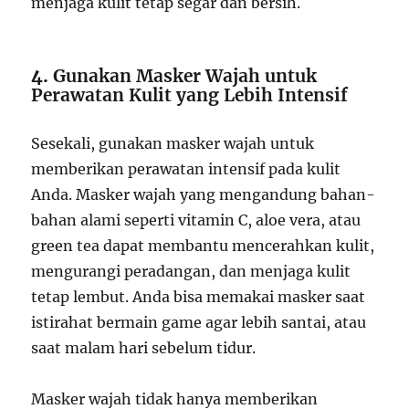
menjaga kulit tetap segar dan bersih.
4.
Gunakan Masker Wajah untuk
Perawatan Kulit yang Lebih Intensif
Sesekali, gunakan masker wajah untuk
memberikan perawatan intensif pada kulit
Anda. Masker wajah yang mengandung bahan-
bahan alami seperti vitamin C, aloe vera, atau
green tea dapat membantu mencerahkan kulit,
mengurangi peradangan, dan menjaga kulit
tetap lembut. Anda bisa memakai masker saat
istirahat bermain game agar lebih santai, atau
saat malam hari sebelum tidur.
Masker wajah tidak hanya memberikan