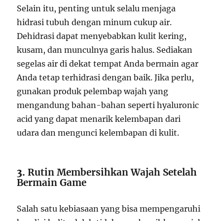
Selain itu, penting untuk selalu menjaga
hidrasi tubuh dengan minum cukup air.
Dehidrasi dapat menyebabkan kulit kering,
kusam, dan munculnya garis halus. Sediakan
segelas air di dekat tempat Anda bermain agar
Anda tetap terhidrasi dengan baik. Jika perlu,
gunakan produk pelembap wajah yang
mengandung bahan-bahan seperti hyaluronic
acid yang dapat menarik kelembapan dari
udara dan mengunci kelembapan di kulit.
3.
Rutin Membersihkan Wajah Setelah
Bermain Game
Salah satu kebiasaan yang bisa mempengaruhi