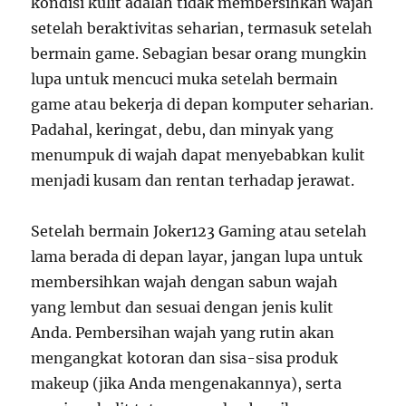
kondisi kulit adalah tidak membersihkan wajah
setelah beraktivitas seharian, termasuk setelah
bermain game. Sebagian besar orang mungkin
lupa untuk mencuci muka setelah bermain
game atau bekerja di depan komputer seharian.
Padahal, keringat, debu, dan minyak yang
menumpuk di wajah dapat menyebabkan kulit
menjadi kusam dan rentan terhadap jerawat.
Setelah bermain Joker123 Gaming atau setelah
lama berada di depan layar, jangan lupa untuk
membersihkan wajah dengan sabun wajah
yang lembut dan sesuai dengan jenis kulit
Anda. Pembersihan wajah yang rutin akan
mengangkat kotoran dan sisa-sisa produk
makeup (jika Anda mengenakannya), serta