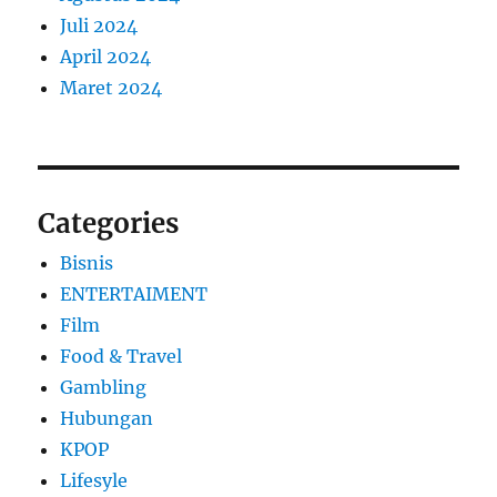
Juli 2024
April 2024
Maret 2024
Categories
Bisnis
ENTERTAIMENT
Film
Food & Travel
Gambling
Hubungan
KPOP
Lifesyle