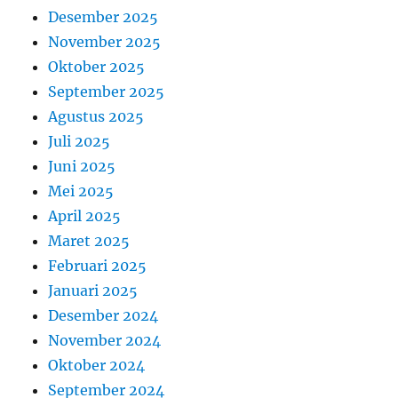
Desember 2025
November 2025
Oktober 2025
September 2025
Agustus 2025
Juli 2025
Juni 2025
Mei 2025
April 2025
Maret 2025
Februari 2025
Januari 2025
Desember 2024
November 2024
Oktober 2024
September 2024