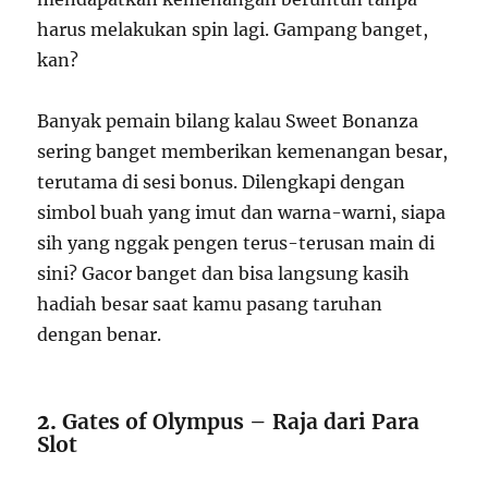
harus melakukan spin lagi. Gampang banget,
kan?
Banyak pemain bilang kalau Sweet Bonanza
sering banget memberikan kemenangan besar,
terutama di sesi bonus. Dilengkapi dengan
simbol buah yang imut dan warna-warni, siapa
sih yang nggak pengen terus-terusan main di
sini? Gacor banget dan bisa langsung kasih
hadiah besar saat kamu pasang taruhan
dengan benar.
2.
Gates of Olympus – Raja dari Para
Slot