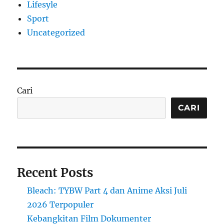
Lifesyle
Sport
Uncategorized
Cari
CARI
Recent Posts
Bleach: TYBW Part 4 dan Anime Aksi Juli
2026 Terpopuler
Kebangkitan Film Dokumenter