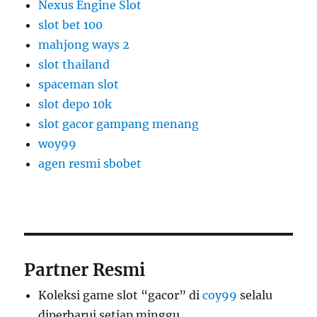
Nexus Engine Slot
slot bet 100
mahjong ways 2
slot thailand
spaceman slot
slot depo 10k
slot gacor gampang menang
woy99
agen resmi sbobet
Partner Resmi
Koleksi game slot “gacor” di
coy99
selalu
diperbarui setiap minggu.