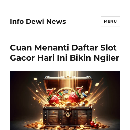
Info Dewi News
MENU
Cuan Menanti Daftar Slot
Gacor Hari Ini Bikin Ngiler