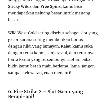
Sticky Wilds
dan
Free Spins
, kamu bisa
mendapatkan peluang besar untuk menang
besar.
Wild West Gold sering disebut sebagai slot yang
gacor karena sering memberikan bonus
dengan nilai yang lumayan. Kalau kamu suka
dengan tema koboi, senjata api, dan tentunya
harta karun yang tersembunyi, slot ini bakal
bikin kamu betah main berlama-lama. Jangan
sampai kelewatan, cuan menanti!
6.
Fire Strike 2 – Slot Gacor yang
Berapi-api!