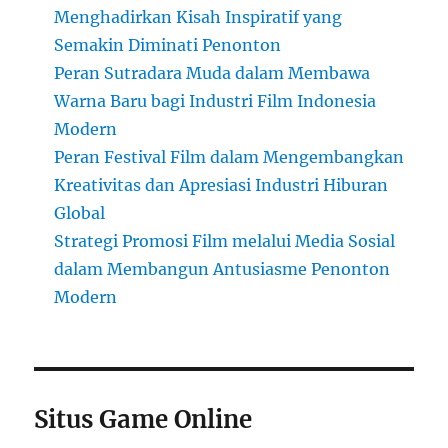
Menghadirkan Kisah Inspiratif yang
Semakin Diminati Penonton
Peran Sutradara Muda dalam Membawa
Warna Baru bagi Industri Film Indonesia
Modern
Peran Festival Film dalam Mengembangkan
Kreativitas dan Apresiasi Industri Hiburan
Global
Strategi Promosi Film melalui Media Sosial
dalam Membangun Antusiasme Penonton
Modern
Situs Game Online