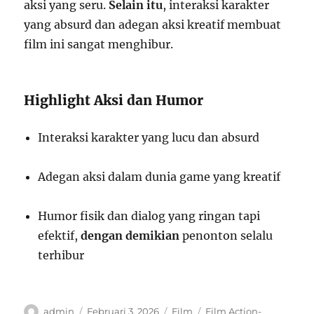
aksi yang seru.
Selain itu
, interaksi karakter
yang absurd dan adegan aksi kreatif membuat
film ini sangat menghibur.
Highlight Aksi dan Humor
Interaksi karakter yang lucu dan absurd
Adegan aksi dalam dunia game yang kreatif
Humor fisik dan dialog yang ringan tapi
efektif,
dengan demikian
penonton selalu
terhibur
Author
Posted
Categories
Tags
admin
Februari 3, 2026
Film
Film Action-