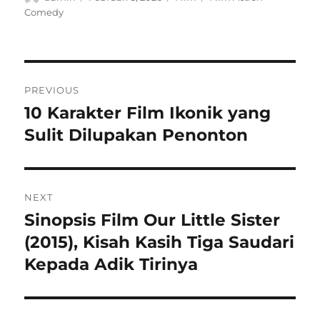
on
Comedy
Navigasi
PREVIOUS
pos
10 Karakter Film Ikonik yang
Previous
post:
Sulit Dilupakan Penonton
NEXT
Sinopsis Film Our Little Sister
Next
post:
(2015), Kisah Kasih Tiga Saudari
Kepada Adik Tirinya