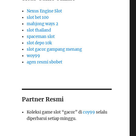
Nexus Engine Slot
slot bet 100
mahjong ways 2
slot thailand
spaceman slot
slot depo 10k
slot gacor gampang menang
woy99
agen resmi sbobet
Partner Resmi
Koleksi game slot “gacor” di
coy99
selalu
diperbarui setiap minggu.