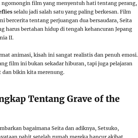
 ngomongin film yang menyentuh hati tentang perang,
eflies
selalu jadi salah satu yang paling berkesan. Film
ni bercerita tentang perjuangan dua bersaudara, Seita
ng harus bertahan hidup di tengah kehancuran Jepang
ia II.
at animasi, kisah ini sangat realistis dan penuh emosi.
ng film ini bukan sekadar hiburan, tapi juga pelajaran
t dan bikin kita merenung.
engkap Tentang Grave of the
mbarkan bagaimana Seita dan adiknya, Setsuko,
ataan pahit setelah rumah mereka hancur akibat