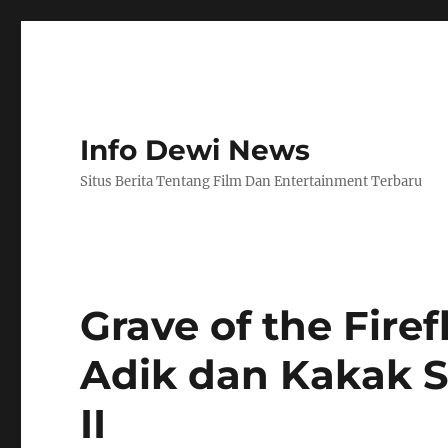
Info Dewi News
Situs Berita Tentang Film Dan Entertainment Terbaru
Grave of the Fire
Adik dan Kakak S
II