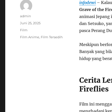
infodewi
– Kalau
Grave of the Fir
Author
admin
animasi Jepang i
Posted
Juni 25, 2025
dan Setsuko, ya
on
Categories
Film
pasca Perang Dun
Tags
Film Anime
,
Film Tersedih
Meskipun berform
Banyak yang bila
hidup yang bera
Cerita L
Fireflies
Film ini mengga
menghadapi keny