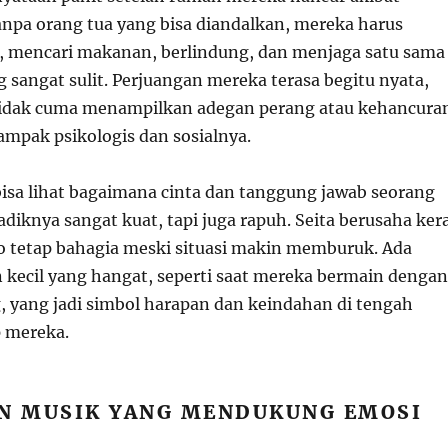
pa orang tua yang bisa diandalkan, mereka harus
i, mencari makanan, berlindung, dan menjaga satu sama
g sangat sulit. Perjuangan mereka terasa begitu nyata,
 tidak cuma menampilkan adegan perang atau kehancura
 dampak psikologis dan sosialnya.
a bisa lihat bagaimana cinta dan tanggung jawab seorang
diknya sangat kuat, tapi juga rapuh. Seita berusaha ker
 tetap bahagia meski situasi makin memburuk. Ada
cil yang hangat, seperti saat mereka bermain dengan
yang jadi simbol harapan dan keindahan di tengah
 mereka.
AN MUSIK YANG MENDUKUNG EMOSI