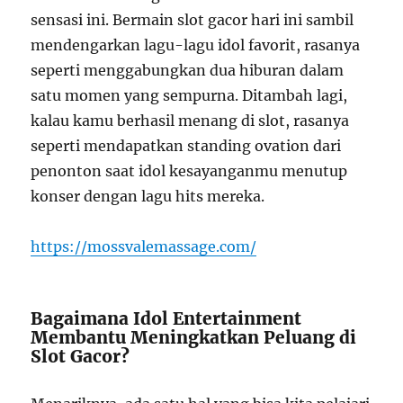
sensasi ini. Bermain slot gacor hari ini sambil
mendengarkan lagu-lagu idol favorit, rasanya
seperti menggabungkan dua hiburan dalam
satu momen yang sempurna. Ditambah lagi,
kalau kamu berhasil menang di slot, rasanya
seperti mendapatkan standing ovation dari
penonton saat idol kesayanganmu menutup
konser dengan lagu hits mereka.
https://mossvalemassage.com/
Bagaimana Idol Entertainment
Membantu Meningkatkan Peluang di
Slot Gacor?