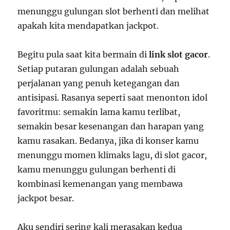
menunggu gulungan slot berhenti dan melihat
apakah kita mendapatkan jackpot.
Begitu pula saat kita bermain di
link slot gacor
.
Setiap putaran gulungan adalah sebuah
perjalanan yang penuh ketegangan dan
antisipasi. Rasanya seperti saat menonton idol
favoritmu: semakin lama kamu terlibat,
semakin besar kesenangan dan harapan yang
kamu rasakan. Bedanya, jika di konser kamu
menunggu momen klimaks lagu, di slot gacor,
kamu menunggu gulungan berhenti di
kombinasi kemenangan yang membawa
jackpot besar.
Aku sendiri sering kali merasakan kedua