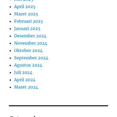
April 2025
Maret 2025
Februari 2025
Januari 2025
Desember 2024
November 2024
Oktober 2024
September 2024
Agustus 2024
Juli 2024
April 2024
Maret 2024