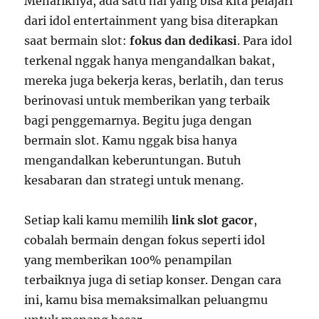
Menariknya, ada satu hal yang bisa kita pelajari
dari idol entertainment yang bisa diterapkan
saat bermain slot:
fokus dan dedikasi
. Para idol
terkenal nggak hanya mengandalkan bakat,
mereka juga bekerja keras, berlatih, dan terus
berinovasi untuk memberikan yang terbaik
bagi penggemarnya. Begitu juga dengan
bermain slot. Kamu nggak bisa hanya
mengandalkan keberuntungan. Butuh
kesabaran dan strategi untuk menang.
Setiap kali kamu memilih
link slot gacor
,
cobalah bermain dengan fokus seperti idol
yang memberikan 100% penampilan
terbaiknya juga di setiap konser. Dengan cara
ini, kamu bisa memaksimalkan peluangmu