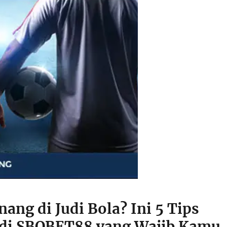
ang di Judi Bola? Ini 5 Tips
di SBOBET88 yang Wajib Kamu