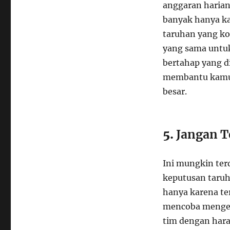
anggaran harian
banyak hanya ka
taruhan yang ko
yang sama untuk
bertahap yang d
membantu kamu 
besar.
5.
Jangan T
Ini mungkin ter
keputusan taruh
hanya karena te
mencoba mengeja
tim dengan hara