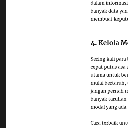
dalam informasi
banyak data ya
membuat keputu
4.
Kelola M
Sering kali para
cepat putus asa
utama untuk ber
mulai bertaruh,
jangan pernah me
banyak taruhan 
modal yang ada.
Cara terbaik u