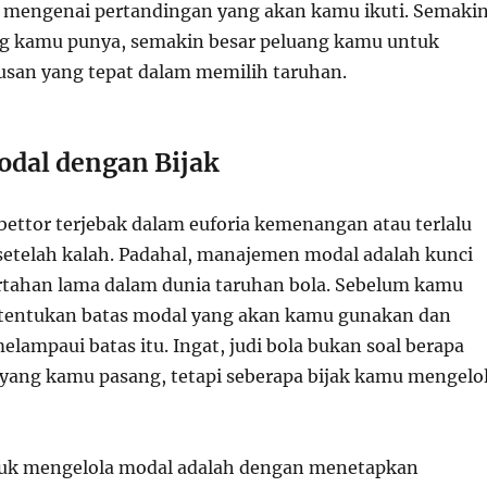
 mengenai pertandingan yang akan kamu ikuti. Semaki
ng kamu punya, semakin besar peluang kamu untuk
san yang tepat dalam memilih taruhan.
odal dengan Bijak
 bettor terjebak dalam euforia kemenangan atau terlalu
 setelah kalah. Padahal, manajemen modal adalah kunci
tahan lama dalam dunia taruhan bola. Sebelum kamu
 tentukan batas modal yang akan kamu gunakan dan
lampaui batas itu. Ingat, judi bola bukan soal berapa
yang kamu pasang, tetapi seberapa bijak kamu mengelo
ntuk mengelola modal adalah dengan menetapkan