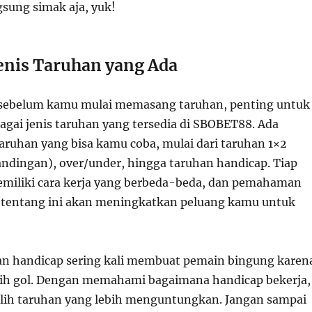
sung simak aja, yuk!
enis Taruhan yang Ada
sebelum kamu mulai memasang taruhan, penting untuk
ai jenis taruhan yang tersedia di SBOBET88. Ada
taruhan yang bisa kamu coba, mulai dari taruhan 1×2
tandingan), over/under, hingga taruhan handicap. Tiap
emiliki cara kerja yang berbeda-beda, dan pemahaman
tentang ini akan meningkatkan peluang kamu untuk
an handicap sering kali membuat pemain bingung karen
sih gol. Dengan memahami bagaimana handicap bekerja,
lih taruhan yang lebih menguntungkan. Jangan sampai