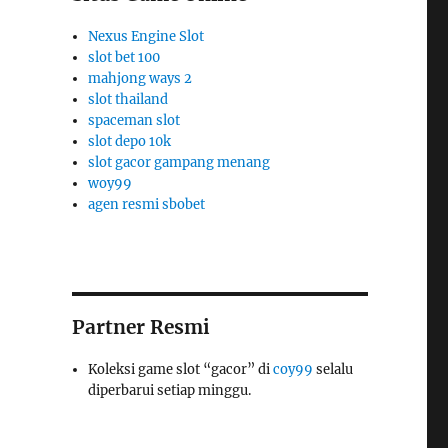
Nexus Engine Slot
slot bet 100
mahjong ways 2
slot thailand
spaceman slot
slot depo 10k
slot gacor gampang menang
woy99
agen resmi sbobet
Partner Resmi
Koleksi game slot “gacor” di
coy99
selalu
diperbarui setiap minggu.