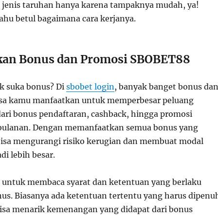
h jenis taruhan hanya karena tampaknya mudah, ya!
ahu betul bagaimana cara kerjanya.
kan Bonus dan Promosi SBOBET88
k suka bonus? Di
sbobet login
, banyak banget bonus da
isa kamu manfaatkan untuk memperbesar peluang
ari bonus pendaftaran, cashback, hingga promosi
bulanan. Dengan memanfaatkan semua bonus yang
bisa mengurangi risiko kerugian dan membuat modal
i lebih besar.
 untuk membaca syarat dan ketentuan yang berlaku
nus. Biasanya ada ketentuan tertentu yang harus dipenu
isa menarik kemenangan yang didapat dari bonus