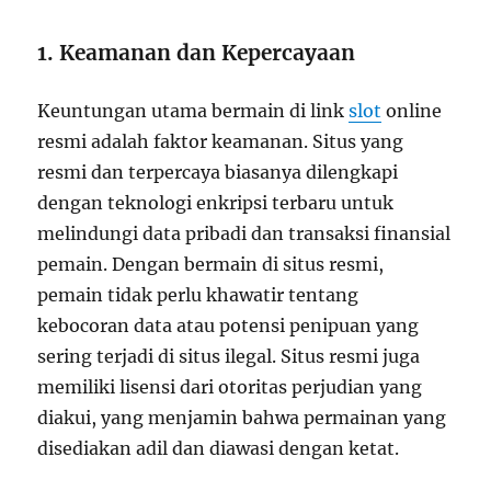
1. Keamanan dan Kepercayaan
Keuntungan utama bermain di link
slot
online
resmi adalah faktor keamanan. Situs yang
resmi dan terpercaya biasanya dilengkapi
dengan teknologi enkripsi terbaru untuk
melindungi data pribadi dan transaksi finansial
pemain. Dengan bermain di situs resmi,
pemain tidak perlu khawatir tentang
kebocoran data atau potensi penipuan yang
sering terjadi di situs ilegal. Situs resmi juga
memiliki lisensi dari otoritas perjudian yang
diakui, yang menjamin bahwa permainan yang
disediakan adil dan diawasi dengan ketat.