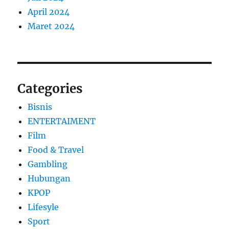
April 2024
Maret 2024
Categories
Bisnis
ENTERTAIMENT
Film
Food & Travel
Gambling
Hubungan
KPOP
Lifesyle
Sport