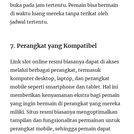
buka pada jam tertentu. Pemain bisa bermain
di waktu luang mereka tanpa terikat oleh
jadwal tertentu.
7. Perangkat yang Kompatibel
Link slot online resmi biasanya dapat di akses
melalui berbagai perangkat, termasuk
komputer desktop, laptop, dan perangkat
mobile seperti smartphone dan tablet. Hal ini
memberikan kenyamanan ekstra bagi pemain
yang ingin bermain di perangkat yang mereka
miliki. Situs resmi biasanya mengoptimalkan
tampilan dan fungsionalitas permainan untuk
perangkat mobile, sehingga pemain dapat