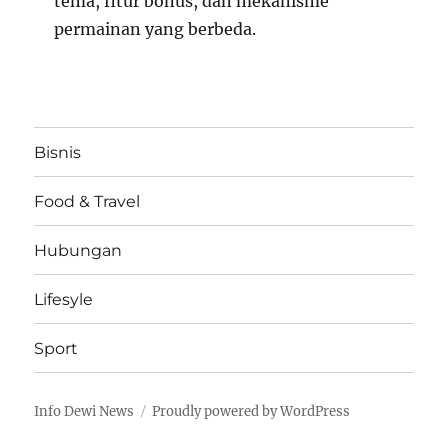
tema, fitur bonus, dan mekanisme
permainan yang berbeda.
Bisnis
Food & Travel
Hubungan
Lifesyle
Sport
Info Dewi News
Proudly powered by WordPress