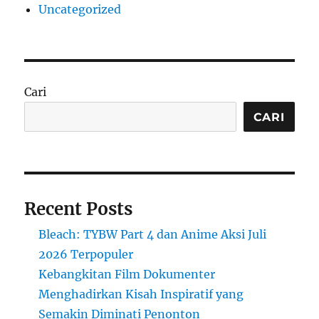
Uncategorized
Cari
CARI
Recent Posts
Bleach: TYBW Part 4 dan Anime Aksi Juli
2026 Terpopuler
Kebangkitan Film Dokumenter
Menghadirkan Kisah Inspiratif yang
Semakin Diminati Penonton