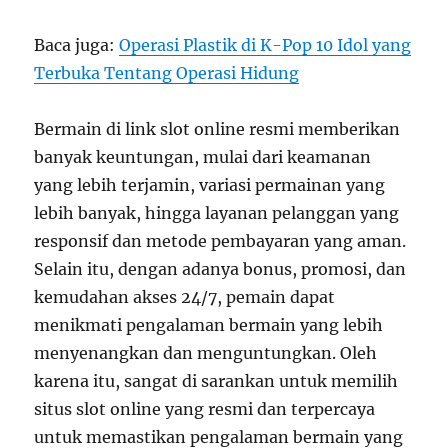
Baca juga:
Operasi Plastik di K-Pop 10 Idol yang
Terbuka Tentang Operasi Hidung
Bermain di link slot online resmi memberikan
banyak keuntungan, mulai dari keamanan
yang lebih terjamin, variasi permainan yang
lebih banyak, hingga layanan pelanggan yang
responsif dan metode pembayaran yang aman.
Selain itu, dengan adanya bonus, promosi, dan
kemudahan akses 24/7, pemain dapat
menikmati pengalaman bermain yang lebih
menyenangkan dan menguntungkan. Oleh
karena itu, sangat di sarankan untuk memilih
situs slot online yang resmi dan terpercaya
untuk memastikan pengalaman bermain yang