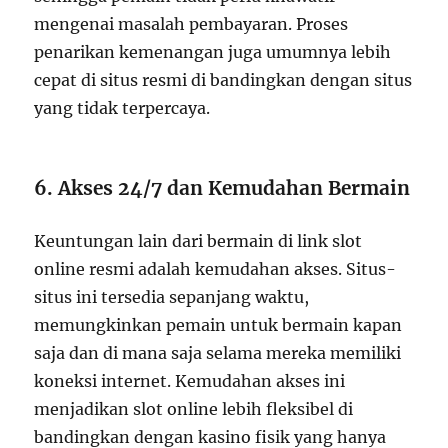
mengenai masalah pembayaran. Proses
penarikan kemenangan juga umumnya lebih
cepat di situs resmi di bandingkan dengan situs
yang tidak terpercaya.
6. Akses 24/7 dan Kemudahan Bermain
Keuntungan lain dari bermain di link slot
online resmi adalah kemudahan akses. Situs-
situs ini tersedia sepanjang waktu,
memungkinkan pemain untuk bermain kapan
saja dan di mana saja selama mereka memiliki
koneksi internet. Kemudahan akses ini
menjadikan slot online lebih fleksibel di
bandingkan dengan kasino fisik yang hanya