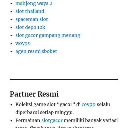
mahjong ways 2
slot thailand
spaceman slot
slot depo 10k
slot gacor gampang menang
woy99
agen resmi sbobet
Partner Resmi
Koleksi game slot “gacor” di
coy99
selalu
diperbarui setiap minggu.
Permainan
slotgacor
memiliki banyak variasi