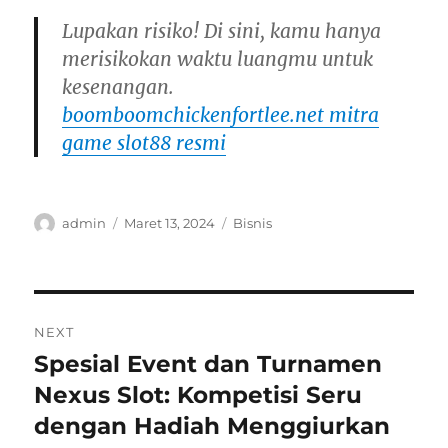
Lupakan risiko! Di sini, kamu hanya
merisikokan waktu luangmu untuk
kesenangan.
boomboomchickenfortlee.net mitra
game slot88 resmi
Author
Posted
Categories
admin
Maret 13, 2024
Bisnis
on
Navigasi
NEXT
pos
Spesial Event dan Turnamen
Next
post:
Nexus Slot: Kompetisi Seru
dengan Hadiah Menggiurkan