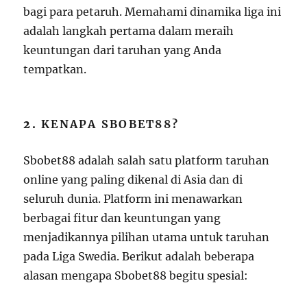
bagi para petaruh. Memahami dinamika liga ini
adalah langkah pertama dalam meraih
keuntungan dari taruhan yang Anda
tempatkan.
2.
KENAPA SBOBET88?
Sbobet88 adalah salah satu platform taruhan
online yang paling dikenal di Asia dan di
seluruh dunia. Platform ini menawarkan
berbagai fitur dan keuntungan yang
menjadikannya pilihan utama untuk taruhan
pada Liga Swedia. Berikut adalah beberapa
alasan mengapa Sbobet88 begitu spesial: