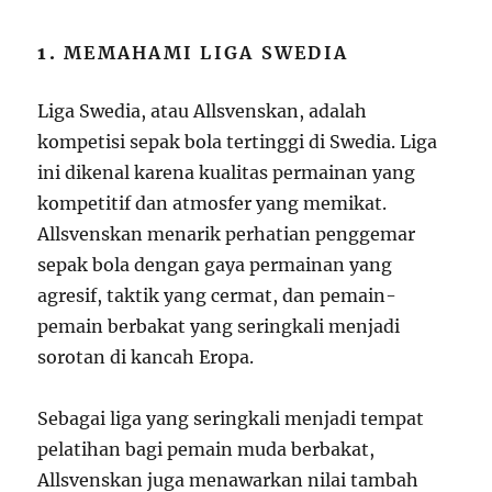
1.
MEMAHAMI LIGA SWEDIA
Liga Swedia, atau Allsvenskan, adalah
kompetisi sepak bola tertinggi di Swedia. Liga
ini dikenal karena kualitas permainan yang
kompetitif dan atmosfer yang memikat.
Allsvenskan menarik perhatian penggemar
sepak bola dengan gaya permainan yang
agresif, taktik yang cermat, dan pemain-
pemain berbakat yang seringkali menjadi
sorotan di kancah Eropa.
Sebagai liga yang seringkali menjadi tempat
pelatihan bagi pemain muda berbakat,
Allsvenskan juga menawarkan nilai tambah