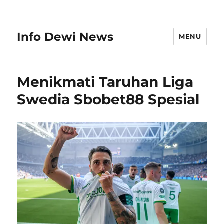
Info Dewi News
MENU
Menikmati Taruhan Liga
Swedia Sbobet88 Spesial