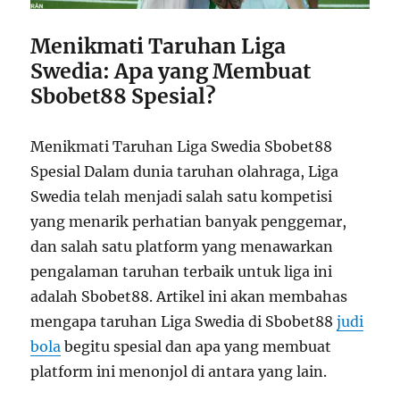
Menikmati Taruhan Liga
Swedia: Apa yang Membuat
Sbobet88 Spesial?
Menikmati Taruhan Liga Swedia Sbobet88
Spesial Dalam dunia taruhan olahraga, Liga
Swedia telah menjadi salah satu kompetisi
yang menarik perhatian banyak penggemar,
dan salah satu platform yang menawarkan
pengalaman taruhan terbaik untuk liga ini
adalah Sbobet88. Artikel ini akan membahas
mengapa taruhan Liga Swedia di Sbobet88
judi
bola
begitu spesial dan apa yang membuat
platform ini menonjol di antara yang lain.