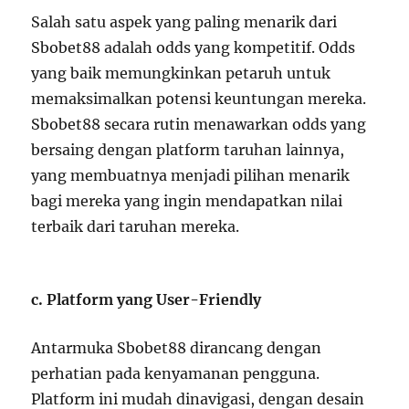
Salah satu aspek yang paling menarik dari
Sbobet88 adalah odds yang kompetitif. Odds
yang baik memungkinkan petaruh untuk
memaksimalkan potensi keuntungan mereka.
Sbobet88 secara rutin menawarkan odds yang
bersaing dengan platform taruhan lainnya,
yang membuatnya menjadi pilihan menarik
bagi mereka yang ingin mendapatkan nilai
terbaik dari taruhan mereka.
c. Platform yang User-Friendly
Antarmuka Sbobet88 dirancang dengan
perhatian pada kenyamanan pengguna.
Platform ini mudah dinavigasi, dengan desain