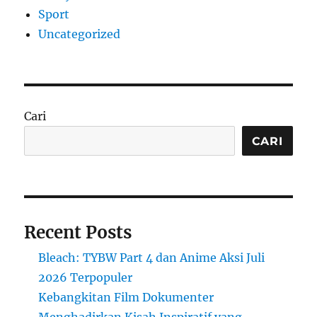
Sport
Uncategorized
Cari
CARI
Recent Posts
Bleach: TYBW Part 4 dan Anime Aksi Juli
2026 Terpopuler
Kebangkitan Film Dokumenter