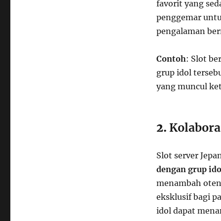
favorit yang se
penggemar untu
pengalaman berm
Contoh
: Slot b
grup idol terse
yang muncul ket
2.
Kolabora
Slot server Jep
dengan grup ido
menambah otent
eksklusif bagi p
idol dapat mena