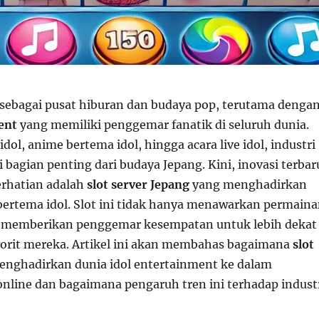
 sebagai pusat hiburan dan budaya pop, terutama denga
ent
yang memiliki penggemar fanatik di seluruh dunia.
idol, anime bertema idol, hingga acara live idol, industri
i bagian penting dari budaya Jepang. Kini, inovasi terbar
rhatian adalah
slot server Jepang
yang menghadirkan
bertema idol. Slot ini tidak hanya menawarkan permain
ga memberikan penggemar kesempatan untuk lebih dekat
vorit mereka. Artikel ini akan membahas bagaimana
slot
nghadirkan dunia idol entertainment ke dalam
online dan bagaimana pengaruh tren ini terhadap indust