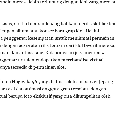
pemain merasa lebih terhubung dengan idol yang mereka
kasus, studio hiburan Jepang bahkan merilis
slot berte
ngan album atau konser baru grup idol. Hal ini
a penggemar kesempatan untuk menikmati permainan
 dengan acara atau rilis terbaru dari idol favorit mereka,
uan dan antusiasme. Kolaborasi ini juga membuka
enggemar untuk mendapatkan
merchandise virtual
nya tersedia di permainan slot.
ertema
Nogizaka46
yang di-host oleh slot server Jepang
ra asli dan animasi anggota grup tersebut, dengan
tual berupa foto eksklusif yang bisa dikumpulkan oleh