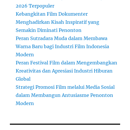
2026 Terpopuler
Kebangkitan Film Dokumenter
Menghadirkan Kisah Inspiratif yang
Semakin Diminati Penonton
Peran Sutradara Muda dalam Membawa
Warna Baru bagi Industri Film Indonesia
Modern
Peran Festival Film dalam Mengembangkan
Kreativitas dan Apresiasi Industri Hiburan
Global
Strategi Promosi Film melalui Media Sosial
dalam Membangun Antusiasme Penonton
Modern