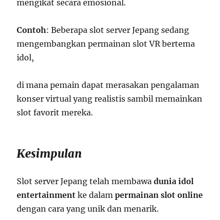
mengikat secara emosional.
Contoh
: Beberapa slot server Jepang sedang
mengembangkan permainan slot VR bertema
idol,
di mana pemain dapat merasakan pengalaman
konser virtual yang realistis sambil memainkan
slot favorit mereka.
Kesimpulan
Slot server Jepang telah membawa
dunia idol
entertainment
ke dalam
permainan slot online
dengan cara yang unik dan menarik.