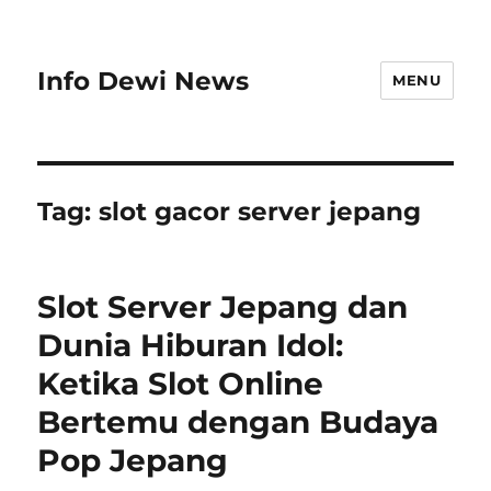
Info Dewi News
MENU
Tag:
slot gacor server jepang
Slot Server Jepang dan
Dunia Hiburan Idol:
Ketika Slot Online
Bertemu dengan Budaya
Pop Jepang