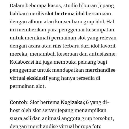
Dalam beberapa kasus, studio hiburan Jepang
bahkan merilis
slot bertema idol
bersamaan
dengan album atau konser baru grup idol. Hal
ini memberikan para penggemar kesempatan
untuk menikmati permainan slot yang relevan
dengan acara atau rilis terbaru dari idol favorit
mereka, menambah keseruan dan antusiasme.
Kolaborasi ini juga membuka peluang bagi
penggemar untuk mendapatkan
merchandise
virtual eksklusif
yang hanya tersedia di
permainan slot.
Contoh
: Slot bertema
Nogizaka46
yang di-
host oleh slot server Jepang menampilkan
suara asli dan animasi anggota grup tersebut,
dengan merchandise virtual berupa foto