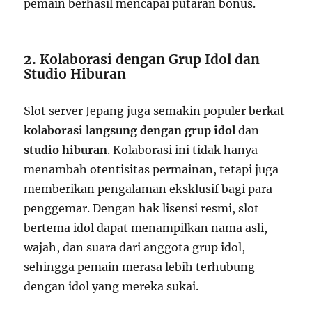
pemain berhasil mencapai putaran bonus.
2.
Kolaborasi dengan Grup Idol dan
Studio Hiburan
Slot server Jepang juga semakin populer berkat
kolaborasi langsung dengan grup idol
dan
studio hiburan
. Kolaborasi ini tidak hanya
menambah otentisitas permainan, tetapi juga
memberikan pengalaman eksklusif bagi para
penggemar. Dengan hak lisensi resmi, slot
bertema idol dapat menampilkan nama asli,
wajah, dan suara dari anggota grup idol,
sehingga pemain merasa lebih terhubung
dengan idol yang mereka sukai.