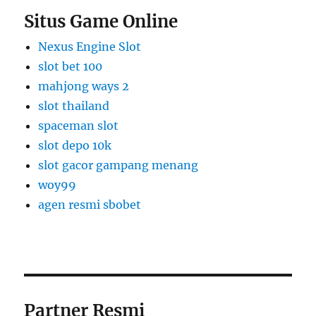
Situs Game Online
Nexus Engine Slot
slot bet 100
mahjong ways 2
slot thailand
spaceman slot
slot depo 10k
slot gacor gampang menang
woy99
agen resmi sbobet
Partner Resmi