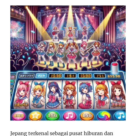
Jepang terkenal sebagai pusat hiburan dan