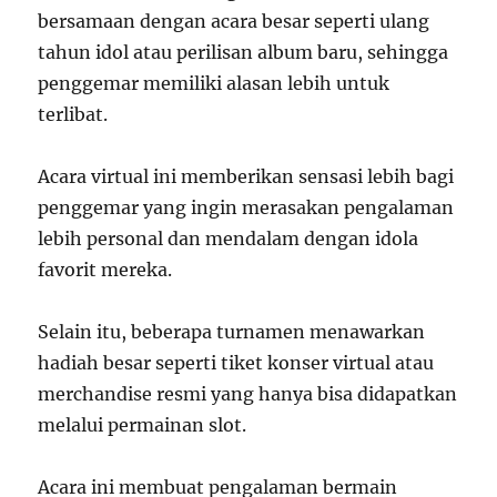
bersamaan dengan acara besar seperti ulang
tahun idol atau perilisan album baru, sehingga
penggemar memiliki alasan lebih untuk
terlibat.
Acara virtual ini memberikan sensasi lebih bagi
penggemar yang ingin merasakan pengalaman
lebih personal dan mendalam dengan idola
favorit mereka.
Selain itu, beberapa turnamen menawarkan
hadiah besar seperti tiket konser virtual atau
merchandise resmi yang hanya bisa didapatkan
melalui permainan slot.
Acara ini membuat pengalaman bermain