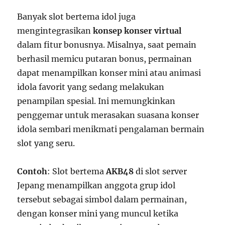
Banyak slot bertema idol juga
mengintegrasikan
konsep konser virtual
dalam fitur bonusnya. Misalnya, saat pemain
berhasil memicu putaran bonus, permainan
dapat menampilkan konser mini atau animasi
idola favorit yang sedang melakukan
penampilan spesial. Ini memungkinkan
penggemar untuk merasakan suasana konser
idola sembari menikmati pengalaman bermain
slot yang seru.
Contoh
: Slot bertema
AKB48
di slot server
Jepang menampilkan anggota grup idol
tersebut sebagai simbol dalam permainan,
dengan konser mini yang muncul ketika