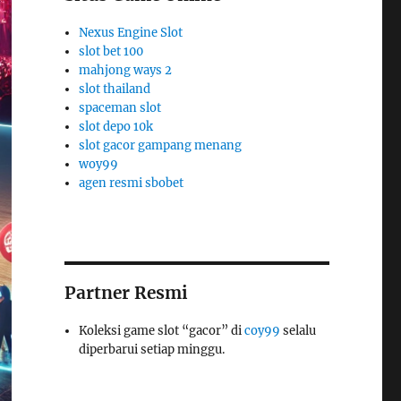
Nexus Engine Slot
slot bet 100
mahjong ways 2
slot thailand
spaceman slot
slot depo 10k
slot gacor gampang menang
woy99
agen resmi sbobet
Partner Resmi
Koleksi game slot “gacor” di
coy99
selalu
diperbarui setiap minggu.