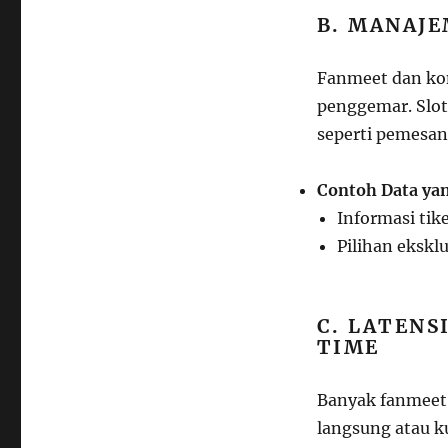
B. MANAJ
Fanmeet dan kon
penggemar. Slo
seperti pemesana
Contoh Data yan
Informasi tike
Pilihan ekskl
C. LATENS
TIME
Banyak fanmeet o
langsung atau k