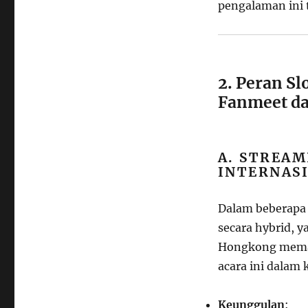
pengalaman ini 
2. Peran S
Fanmeet d
A. STREA
INTERNAS
Dalam beberapa 
secara hybrid, y
Hongkong memas
acara ini dalam k
Keunggulan
: