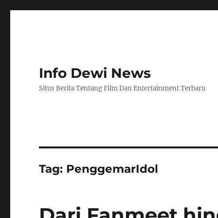
Info Dewi News
Situs Berita Tentang Film Dan Entertainment Terbaru
Tag:
PenggemarIdol
Dari Fanmeet hin