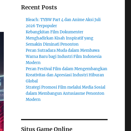
Recent Posts
Bleach: TYBW Part 4 dan Anime Aksi Juli
2026 Terpopuler
Kebangkitan Film Dokumenter
Menghadirkan Kisah Inspiratif yang
Semakin Diminati Penonton
Peran Sutradara Muda dalam Membawa
Warna Baru bagi Industri Film Indonesia
Modern
Peran Festival Film dalam Mengembangkan
Kreativitas dan Apresiasi Industri Hiburan
Global
Strategi Promosi Film melalui Media Sosial
dalam Membangun Antusiasme Penonton
Modern
Situs Game Online