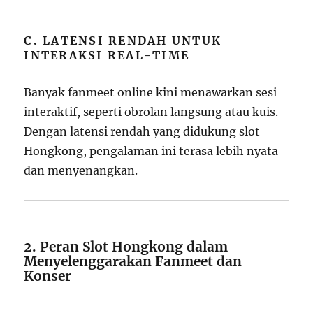
C. LATENSI RENDAH UNTUK
INTERAKSI REAL-TIME
Banyak fanmeet online kini menawarkan sesi
interaktif, seperti obrolan langsung atau kuis.
Dengan latensi rendah yang didukung slot
Hongkong, pengalaman ini terasa lebih nyata
dan menyenangkan.
2. Peran Slot Hongkong dalam
Menyelenggarakan Fanmeet dan
Konser