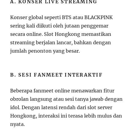
A. KONSER LIVE STREAMING
Konser global seperti BTS atau BLACKPINK
sering kali diikuti oleh jutaan penggemar
secara online. Slot Hongkong memastikan
streaming berjalan lancar, bahkan dengan
jumlah penonton yang besar.
B. SESI FANMEET INTERAKTIF
Beberapa fanmeet online menawarkan fitur
obrolan langsung atau sesi tanya jawab dengan
idol. Dengan latensi rendah dari slot server
Hongkong, interaksi ini terasa lebih mulus dan
nyata.