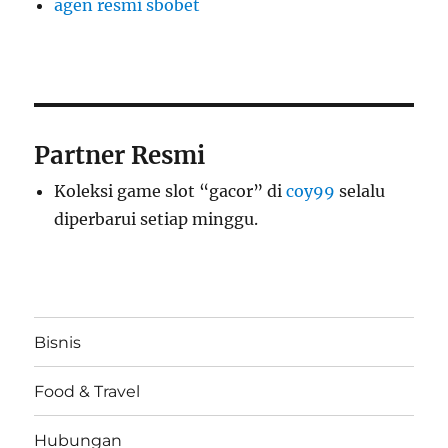
agen resmi sbobet
Partner Resmi
Koleksi game slot “gacor” di
coy99
selalu
diperbarui setiap minggu.
Bisnis
Food & Travel
Hubungan