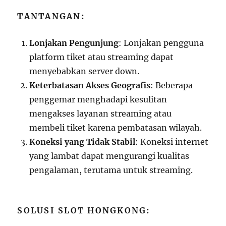
TANTANGAN
:
Lonjakan Pengunjung
: Lonjakan pengguna
platform tiket atau streaming dapat
menyebabkan server down.
Keterbatasan Akses Geografis
: Beberapa
penggemar menghadapi kesulitan
mengakses layanan streaming atau
membeli tiket karena pembatasan wilayah.
Koneksi yang Tidak Stabil
: Koneksi internet
yang lambat dapat mengurangi kualitas
pengalaman, terutama untuk streaming.
SOLUSI SLOT HONGKONG
: