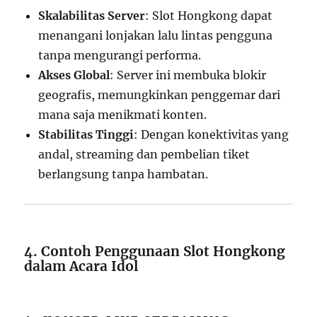
Skalabilitas Server
: Slot Hongkong dapat
menangani lonjakan lalu lintas pengguna
tanpa mengurangi performa.
Akses Global
: Server ini membuka blokir
geografis, memungkinkan penggemar dari
mana saja menikmati konten.
Stabilitas Tinggi
: Dengan konektivitas yang
andal, streaming dan pembelian tiket
berlangsung tanpa hambatan.
4. Contoh Penggunaan Slot Hongkong
dalam Acara Idol