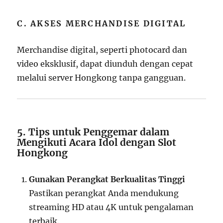
C. AKSES MERCHANDISE DIGITAL
Merchandise digital, seperti photocard dan
video eksklusif, dapat diunduh dengan cepat
melalui server Hongkong tanpa gangguan.
5. Tips untuk Penggemar dalam
Mengikuti Acara Idol dengan Slot
Hongkong
Gunakan Perangkat Berkualitas Tinggi
Pastikan perangkat Anda mendukung
streaming HD atau 4K untuk pengalaman
terbaik.