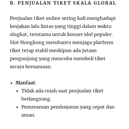
B. PENJUALAN TIKET SKALA GLOBAL
Penjualan tiket online sering kali menghadapi
lonjakan lalu lintas yang tinggi dalam waktu
singkat, terutama untuk konser idol populer.
Slot Hongkong membantu menjaga platform
tiket tetap stabil meskipun ada jutaan
pengunjung yang mencoba membeli tiket
secara bersamaan.
Manfaat
:
Tidak ada crash saat penjualan tiket
berlangsung.
Pemrosesan pembayaran yang cepat dan
aman.