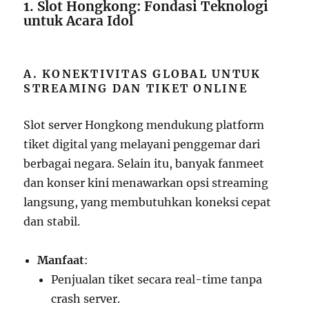
1. Slot Hongkong: Fondasi Teknologi
untuk Acara Idol
A. KONEKTIVITAS GLOBAL UNTUK
STREAMING DAN TIKET ONLINE
Slot server Hongkong mendukung platform
tiket digital yang melayani penggemar dari
berbagai negara. Selain itu, banyak fanmeet
dan konser kini menawarkan opsi streaming
langsung, yang membutuhkan koneksi cepat
dan stabil.
Manfaat
:
Penjualan tiket secara real-time tanpa
crash server.