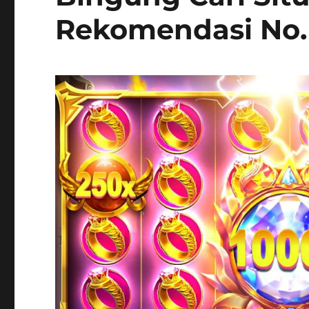
Rekomendasi No.