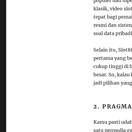
populer dan dip
klasik, video sl
tepat bagi pemain
resmi dan siste
soal data pribadi
Selain itu, Slot
pertama yang be
cukup tinggi di 
besar. So, kalau
jadi pilihan yang
2. PRAGMA
Kamu pasti udah
satu penyedia ga