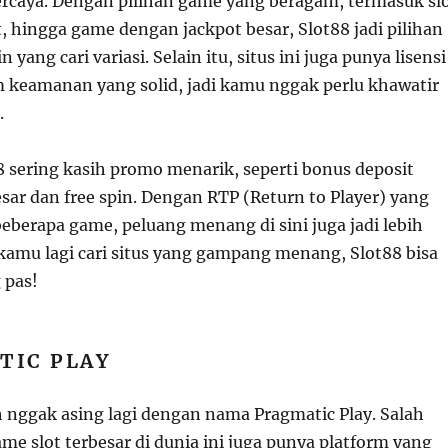
ercaya. Dengan pilihan game yang beragam, termasuk sl
ot, hingga game dengan jackpot besar, Slot88 jadi pilihan
 yang cari variasi. Selain itu, situs ini juga punya lisensi
m keamanan yang solid, jadi kamu nggak perlu khawatir
.
88 sering kasih promo menarik, seperti bonus deposit
sar dan free spin. Dengan RTP (Return to Player) yang
beberapa game, peluang menang di sini juga jadi lebih
 kamu lagi cari situs yang gampang menang, Slot88 bisa
 pas!
TIC PLAY
 nggak asing lagi dengan nama Pragmatic Play. Salah
me slot terbesar di dunia ini juga punya platform yang