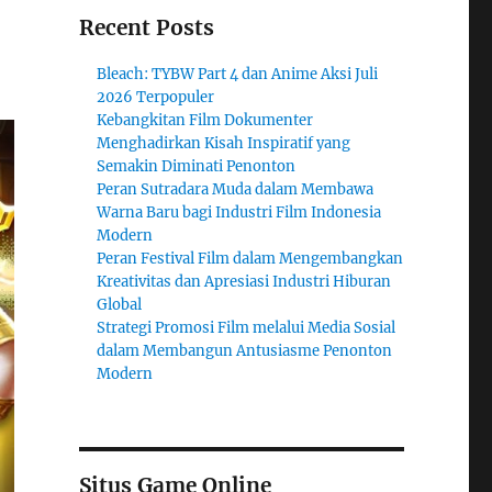
Recent Posts
Bleach: TYBW Part 4 dan Anime Aksi Juli
2026 Terpopuler
Kebangkitan Film Dokumenter
Menghadirkan Kisah Inspiratif yang
Semakin Diminati Penonton
Peran Sutradara Muda dalam Membawa
Warna Baru bagi Industri Film Indonesia
Modern
Peran Festival Film dalam Mengembangkan
Kreativitas dan Apresiasi Industri Hiburan
Global
Strategi Promosi Film melalui Media Sosial
dalam Membangun Antusiasme Penonton
Modern
Situs Game Online