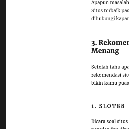
Apapun masalahn
Situs terbaik p
dihubungi kapan 
3. Rekomen
Menang
Setelah tahu apa
rekomendasi sit
bikin kamu puas
1. SLOT88
Bicara soal situs