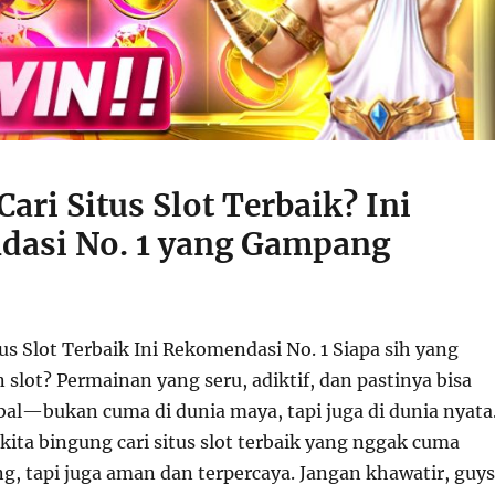
ari Situs Slot Terbaik? Ini
asi No. 1 yang Gampang
us Slot Terbaik Ini Rekomendasi No. 1 Siapa sih yang
slot? Permainan yang seru, adiktif, dan pastinya bisa
bal—bukan cuma di dunia maya, tapi juga di dunia nyata
i kita bingung cari situs slot terbaik yang nggak cuma
 tapi juga aman dan terpercaya. Jangan khawatir, guys