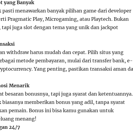
ot yang Banyak
ik pasti menawarkan banyak pilihan game dari developer
rti Pragmatic Play, Microgaming, atau Playtech. Bukan
, tapi juga slot dengan tema yang unik dan jackpot
nsaksi
an withdraw harus mudah dan cepat. Pilih situs yang
bagai metode pembayaran, mulai dari transfer bank, e-
cryptocurrency. Yang penting, pastikan transaksi aman d
osi Menarik
at besaran bonusnya, tapi juga syarat dan ketentuannya.
ik biasanya memberikan bonus yang adil, tanpa syarat
an pemain. Bonus ini bisa kamu gunakan untuk
eluang menang!
gan 24/7