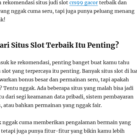
 rekomendasi situs judi slot
crs99 gacor
terbaik dan
 yang nggak cuma seru, tapi juga punya peluang menang
ak!
ari Situs Slot Terbaik Itu Penting?
suk ke rekomendasi, penting banget buat kamu tahu
 slot yang terpercaya itu penting. Banyak situs slot di lu
arkan bonus besar dan permainan seru, tapi apakah
Tentu nggak. Ada beberapa situs yang malah bisa jadi
itu dari segi keamanan data pribadi, sistem pembayaran
s, atau bahkan permainan yang nggak fair.
aik nggak cuma memberikan pengalaman bermain yang
etapi juga punya fitur-fitur yang bikin kamu lebih