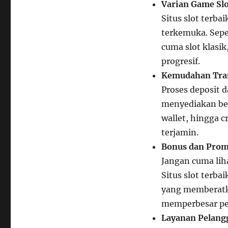
Varian Game Sl
Situs slot terba
terkemuka. Sepe
cuma slot klasik
progresif.
Kemudahan Tra
Proses deposit d
menyediakan ber
wallet, hingga 
terjamin.
Bonus dan Prom
Jangan cuma lih
Situs slot terba
yang memberatk
memperbesar p
Layanan Pelang