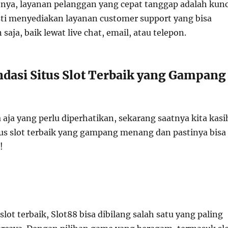
ya, layanan pelanggan yang cepat tanggap adalah kunc
asti menyediakan layanan customer support yang bisa
saja, baik lewat live chat, email, atau telepon.
dasi Situs Slot Terbaik yang Gampang
 aja yang perlu diperhatikan, sekarang saatnya kita kasi
us slot terbaik yang gampang menang dan pastinya bisa
!
 slot terbaik, Slot88 bisa dibilang salah satu yang paling