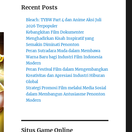
Recent Posts
Bleach: TYBW Part 4 dan Anime Aksi Juli
2026 Terpopuler
Kebangkitan Film Dokumenter
Menghadirkan Kisah Inspiratif yang
Semakin Diminati Penonton
Peran Sutradara Muda dalam Membawa
Warna Baru bagi Industri Film Indonesia
Modern
Peran Festival Film dalam Mengembangkan
Kreativitas dan Apresiasi Industri Hiburan
Global
Strategi Promosi Film melalui Media Sosial
dalam Membangun Antusiasme Penonton
Modern
Situs Game Online