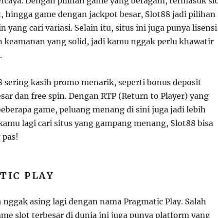
ercaya. Dengan pilihan game yang beragam, termasuk sl
ot, hingga game dengan jackpot besar, Slot88 jadi pilihan
 yang cari variasi. Selain itu, situs ini juga punya lisensi
m keamanan yang solid, jadi kamu nggak perlu khawatir
.
88 sering kasih promo menarik, seperti bonus deposit
sar dan free spin. Dengan RTP (Return to Player) yang
beberapa game, peluang menang di sini juga jadi lebih
 kamu lagi cari situs yang gampang menang, Slot88 bisa
 pas!
TIC PLAY
 nggak asing lagi dengan nama Pragmatic Play. Salah
me slot terbesar di dunia ini juga punya platform yang