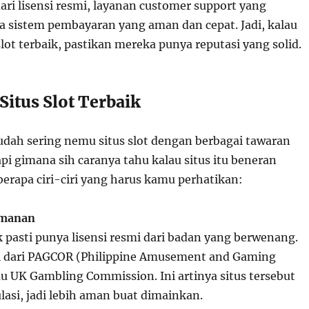
ari lisensi resmi, layanan customer support yang
ga sistem pembayaran yang aman dan cepat. Jadi, kalau
slot terbaik, pastikan mereka punya reputasi yang solid.
 Situs Slot Terbaik
ah sering nemu situs slot dengan berbagai tawaran
i gimana sih caranya tahu kalau situs itu beneran
berapa ciri-ciri yang harus kamu perhatikan:
amanan
ik pasti punya lisensi resmi dari badan yang berwenang.
si dari PAGCOR (Philippine Amusement and Gaming
au UK Gambling Commission. Ini artinya situs tersebut
lasi, jadi lebih aman buat dimainkan.