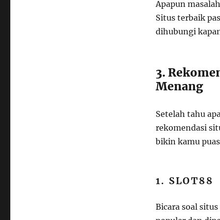
Apapun masalahn
Situs terbaik p
dihubungi kapan 
3. Rekomen
Menang
Setelah tahu apa
rekomendasi sit
bikin kamu puas
1. SLOT88
Bicara soal situs