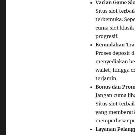
Varian Game Sl
Situs slot terba
terkemuka. Sepe
cuma slot klasik
progresif.
Kemudahan Tra
Proses deposit d
menyediakan ber
wallet, hingga 
terjamin.
Bonus dan Prom
Jangan cuma lih
Situs slot terba
yang memberatk
memperbesar p
Layanan Pelang