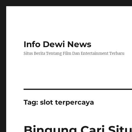
Info Dewi News
Situs Berita Tentang Film Dan Entertainment Terbaru
Tag:
slot terpercaya
Bingung Cari Situs