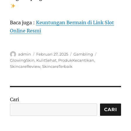
Baca juga :
Keuntungan Bermain di Link Slot
Online Resmi
Author
Posted
Categories
Tags
admin
Februari 27, 2025
Gambling
on
GlowingSkin
,
KulitSehat
,
ProdukKecantikan
,
SkincareReview
,
SkincareTerbaik
Cari
CARI