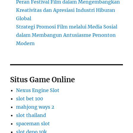
Peran Festival Film dalam Mengembangkan
Kreativitas dan Apresiasi Industri Hiburan
Global
Strategi Promosi Film melalui Media Sosial
dalam Membangun Antusiasme Penonton
Modern
Situs Game Online
Nexus Engine Slot
slot bet 100
mahjong ways 2
slot thailand
spaceman slot
slot depo 10k