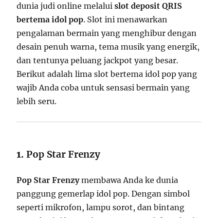
dunia judi online melalui
slot deposit QRIS
bertema idol pop
. Slot ini menawarkan
pengalaman bermain yang menghibur dengan
desain penuh warna, tema musik yang energik,
dan tentunya peluang jackpot yang besar.
Berikut adalah lima slot bertema idol pop yang
wajib Anda coba untuk sensasi bermain yang
lebih seru.
1.
Pop Star Frenzy
Pop Star Frenzy
membawa Anda ke dunia
panggung gemerlap idol pop. Dengan simbol
seperti mikrofon, lampu sorot, dan bintang