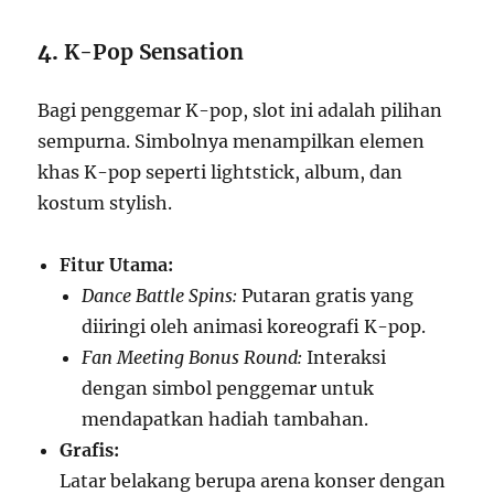
4.
K-Pop Sensation
Bagi penggemar K-pop, slot ini adalah pilihan
sempurna. Simbolnya menampilkan elemen
khas K-pop seperti lightstick, album, dan
kostum stylish.
Fitur Utama:
Dance Battle Spins:
Putaran gratis yang
diiringi oleh animasi koreografi K-pop.
Fan Meeting Bonus Round:
Interaksi
dengan simbol penggemar untuk
mendapatkan hadiah tambahan.
Grafis:
Latar belakang berupa arena konser dengan