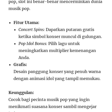
pop, slot ini benar-benar mencerminkan dunia
musik pop.
Fitur Utama:
Concert Spins:
Dapatkan putaran gratis
ketika simbol konser muncul di gulungan.
Pop Idol Bonus:
Pilih lagu untuk
meningkatkan multiplier kemenangan
Anda.
Grafis:
Desain panggung konser yang penuh warna
dengan animasi idol yang tampil memukau.
Keunggulan:
Cocok bagi pecinta musik pop yang ingin
menikmati suasana konser sambil mengejar