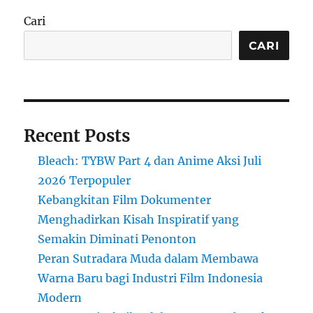
Cari
CARI
Recent Posts
Bleach: TYBW Part 4 dan Anime Aksi Juli
2026 Terpopuler
Kebangkitan Film Dokumenter
Menghadirkan Kisah Inspiratif yang
Semakin Diminati Penonton
Peran Sutradara Muda dalam Membawa
Warna Baru bagi Industri Film Indonesia
Modern