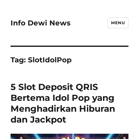
Info Dewi News
MENU
Tag:
SlotIdolPop
5 Slot Deposit QRIS
Bertema Idol Pop yang
Menghadirkan Hiburan
dan Jackpot