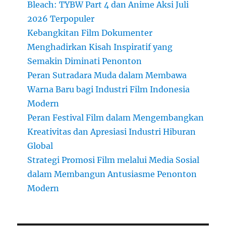
Bleach: TYBW Part 4 dan Anime Aksi Juli
2026 Terpopuler
Kebangkitan Film Dokumenter
Menghadirkan Kisah Inspiratif yang
Semakin Diminati Penonton
Peran Sutradara Muda dalam Membawa
Warna Baru bagi Industri Film Indonesia
Modern
Peran Festival Film dalam Mengembangkan
Kreativitas dan Apresiasi Industri Hiburan
Global
Strategi Promosi Film melalui Media Sosial
dalam Membangun Antusiasme Penonton
Modern