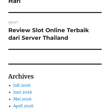
Hari
NEXT
Review Slot Online Terbaik
Next
post:
dari Server Thailand
Archives
Juli 2026
Juni 2026
Mei 2026
April 2026