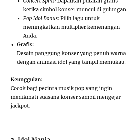
Concert Spins:
Dapatkan putaran gratis
ketika simbol konser muncul di gulungan.
Pop Idol Bonus:
Pilih lagu untuk
meningkatkan multiplier kemenangan
Anda.
Grafis:
Desain panggung konser yang penuh warna
dengan animasi idol yang tampil memukau.
Keunggulan:
Cocok bagi pecinta musik pop yang ingin
menikmati suasana konser sambil mengejar
jackpot.
2.
Idol Mania