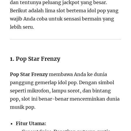
dan tentunya peluang jackpot yang besar.
Berikut adalah lima slot bertema idol pop yang
wajib Anda coba untuk sensasi bermain yang
lebih seru.
1.
Pop Star Frenzy
Pop Star Frenzy
membawa Anda ke dunia
panggung gemerlap idol pop. Dengan simbol
seperti mikrofon, lampu sorot, dan bintang
pop, slot ini benar-benar mencerminkan dunia
musik pop.
Fitur Utama: