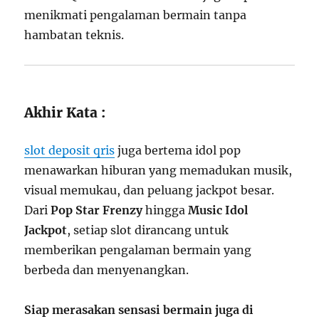
menikmati pengalaman bermain tanpa
hambatan teknis.
Akhir Kata :
slot deposit qris
juga bertema idol pop
menawarkan hiburan yang memadukan musik,
visual memukau, dan peluang jackpot besar.
Dari
Pop Star Frenzy
hingga
Music Idol
Jackpot
, setiap slot dirancang untuk
memberikan pengalaman bermain yang
berbeda dan menyenangkan.
Siap merasakan sensasi bermain juga di