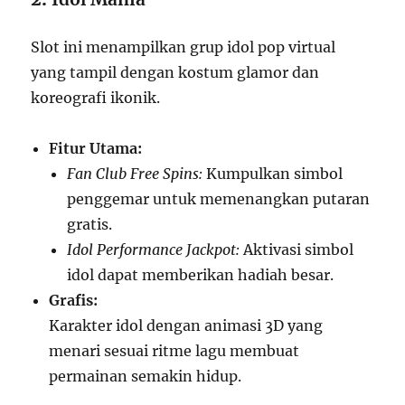
Slot ini menampilkan grup idol pop virtual
yang tampil dengan kostum glamor dan
koreografi ikonik.
Fitur Utama:
Fan Club Free Spins:
Kumpulkan simbol
penggemar untuk memenangkan putaran
gratis.
Idol Performance Jackpot:
Aktivasi simbol
idol dapat memberikan hadiah besar.
Grafis:
Karakter idol dengan animasi 3D yang
menari sesuai ritme lagu membuat
permainan semakin hidup.