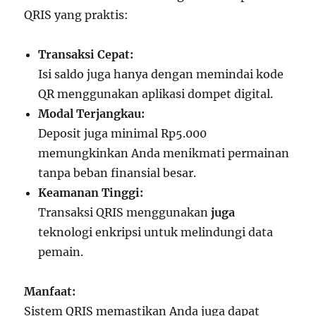
QRIS yang praktis:
Transaksi Cepat:
Isi saldo juga hanya dengan memindai kode
QR menggunakan aplikasi dompet digital.
Modal Terjangkau:
Deposit juga minimal Rp5.000
memungkinkan Anda menikmati permainan
tanpa beban finansial besar.
Keamanan Tinggi:
Transaksi QRIS menggunakan
juga
teknologi enkripsi untuk melindungi data
pemain.
Manfaat:
Sistem QRIS memastikan Anda juga dapat