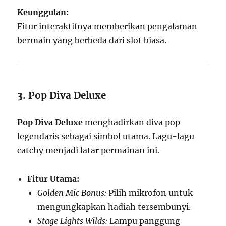
Keunggulan:
Fitur interaktifnya memberikan pengalaman
bermain yang berbeda dari slot biasa.
3.
Pop Diva Deluxe
Pop Diva Deluxe
menghadirkan diva pop
legendaris sebagai simbol utama. Lagu-lagu
catchy menjadi latar permainan ini.
Fitur Utama:
Golden Mic Bonus:
Pilih mikrofon untuk
mengungkapkan hadiah tersembunyi.
Stage Lights Wilds:
Lampu panggung