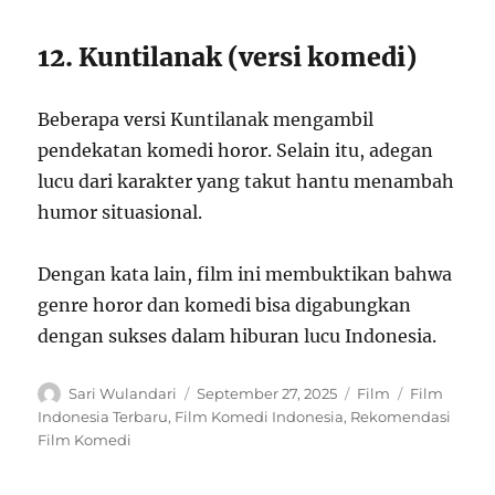
12. Kuntilanak (versi komedi)
Beberapa versi Kuntilanak mengambil
pendekatan komedi horor. Selain itu, adegan
lucu dari karakter yang takut hantu menambah
humor situasional.
Dengan kata lain, film ini membuktikan bahwa
genre horor dan komedi bisa digabungkan
dengan sukses dalam hiburan lucu Indonesia.
Author
Posted
Categories
Tags
Sari Wulandari
September 27, 2025
Film
Film
on
Indonesia Terbaru
,
Film Komedi Indonesia
,
Rekomendasi
Film Komedi