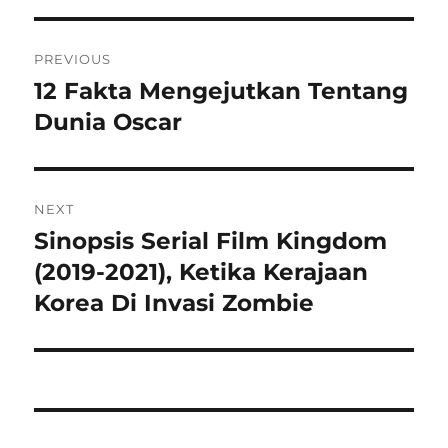
Navigasi
PREVIOUS
pos
12 Fakta Mengejutkan Tentang
Previous
post:
Dunia Oscar
NEXT
Sinopsis Serial Film Kingdom
Next
post:
(2019-2021), Ketika Kerajaan
Korea Di Invasi Zombie