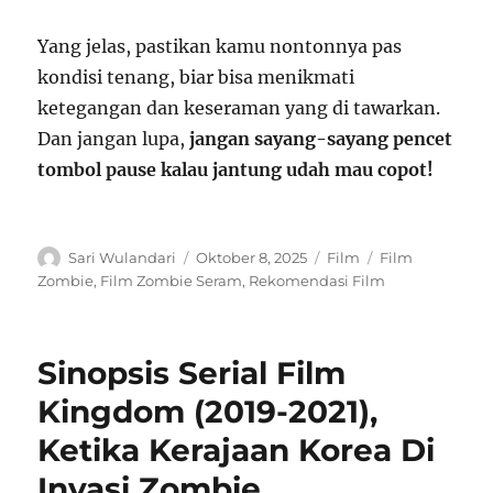
Yang jelas, pastikan kamu nontonnya pas
kondisi tenang, biar bisa menikmati
ketegangan dan keseraman yang di tawarkan.
Dan jangan lupa,
jangan sayang-sayang pencet
tombol pause kalau jantung udah mau copot!
Author
Posted
Categories
Tags
Sari Wulandari
Oktober 8, 2025
Film
Film
on
Zombie
,
Film Zombie Seram
,
Rekomendasi Film
Sinopsis Serial Film
Kingdom (2019-2021),
Ketika Kerajaan Korea Di
Invasi Zombie