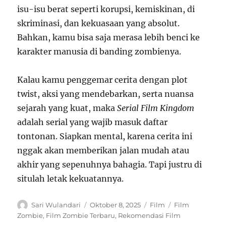
isu-isu berat seperti korupsi, kemiskinan, di
skriminasi, dan kekuasaan yang absolut.
Bahkan, kamu bisa saja merasa lebih benci ke
karakter manusia di banding zombienya.
Kalau kamu penggemar cerita dengan plot
twist, aksi yang mendebarkan, serta nuansa
sejarah yang kuat, maka
Serial Film Kingdom
adalah serial yang wajib masuk daftar
tontonan. Siapkan mental, karena cerita ini
nggak akan memberikan jalan mudah atau
akhir yang sepenuhnya bahagia. Tapi justru di
situlah letak kekuatannya.
Author
Posted
Categories
Tags
Sari Wulandari
Oktober 8, 2025
Film
Film
on
Zombie
,
Film Zombie Terbaru
,
Rekomendasi Film