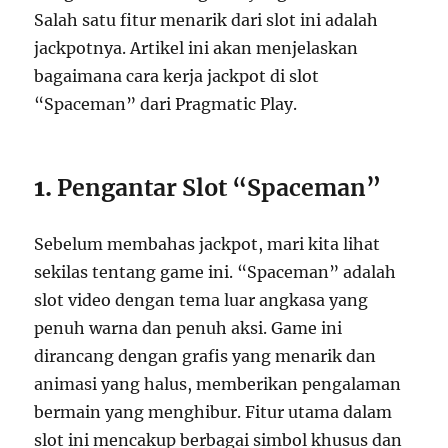
Salah satu fitur menarik dari slot ini adalah
jackpotnya. Artikel ini akan menjelaskan
bagaimana cara kerja jackpot di slot
“Spaceman” dari Pragmatic Play.
1.
Pengantar Slot “Spaceman”
Sebelum membahas jackpot, mari kita lihat
sekilas tentang game ini. “Spaceman” adalah
slot video dengan tema luar angkasa yang
penuh warna dan penuh aksi. Game ini
dirancang dengan grafis yang menarik dan
animasi yang halus, memberikan pengalaman
bermain yang menghibur. Fitur utama dalam
slot ini mencakup berbagai simbol khusus dan