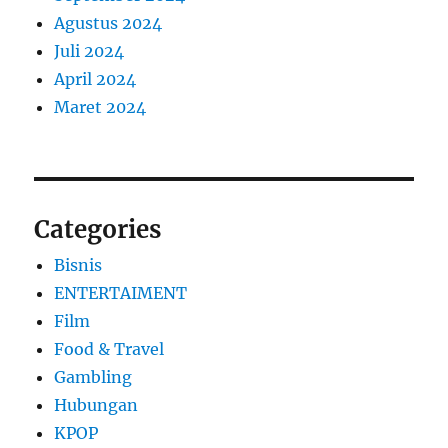
Agustus 2024
Juli 2024
April 2024
Maret 2024
Categories
Bisnis
ENTERTAIMENT
Film
Food & Travel
Gambling
Hubungan
KPOP