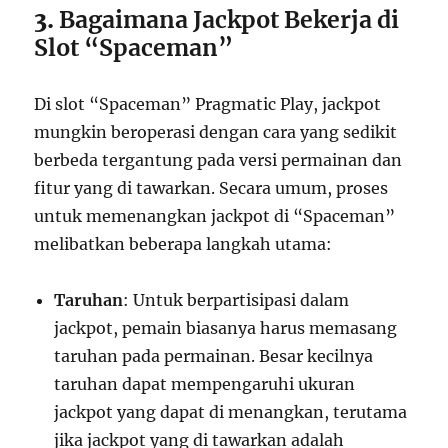
3.
Bagaimana Jackpot Bekerja di
Slot “Spaceman”
Di slot “Spaceman” Pragmatic Play, jackpot
mungkin beroperasi dengan cara yang sedikit
berbeda tergantung pada versi permainan dan
fitur yang di tawarkan. Secara umum, proses
untuk memenangkan jackpot di “Spaceman”
melibatkan beberapa langkah utama:
Taruhan
: Untuk berpartisipasi dalam
jackpot, pemain biasanya harus memasang
taruhan pada permainan. Besar kecilnya
taruhan dapat mempengaruhi ukuran
jackpot yang dapat di menangkan, terutama
jika jackpot yang di tawarkan adalah