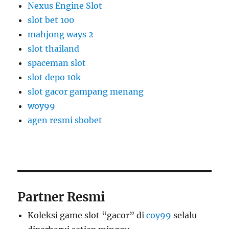
Nexus Engine Slot
slot bet 100
mahjong ways 2
slot thailand
spaceman slot
slot depo 10k
slot gacor gampang menang
woy99
agen resmi sbobet
Partner Resmi
Koleksi game slot “gacor” di
coy99
selalu