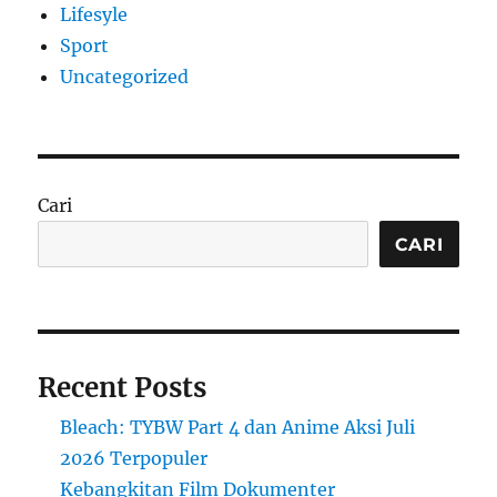
Lifesyle
Sport
Uncategorized
Cari
CARI
Recent Posts
Bleach: TYBW Part 4 dan Anime Aksi Juli
2026 Terpopuler
Kebangkitan Film Dokumenter