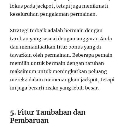
fokus pada jackpot, tetapi juga menikmati
keseluruhan pengalaman permainan.
Strategi terbaik adalah bermain dengan
taruhan yang sesuai dengan anggaran Anda
dan memanfaatkan fitur bonus yang di
tawarkan oleh permainan. Beberapa pemain
memilih untuk bermain dengan taruhan
maksimum untuk meningkatkan peluang
mereka dalam memenangkan jackpot, tetapi
ini juga berarti risiko yang lebih besar.
5.
Fitur Tambahan dan
Pembaruan