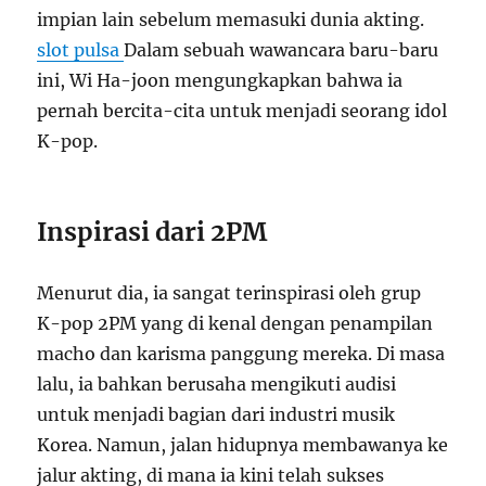
impian lain sebelum memasuki dunia akting.
slot pulsa
Dalam sebuah wawancara baru-baru
ini, Wi Ha-joon mengungkapkan bahwa ia
pernah bercita-cita untuk menjadi seorang idol
K-pop.
Inspirasi dari 2PM
Menurut dia, ia sangat terinspirasi oleh grup
K-pop 2PM yang di kenal dengan penampilan
macho dan karisma panggung mereka. Di masa
lalu, ia bahkan berusaha mengikuti audisi
untuk menjadi bagian dari industri musik
Korea. Namun, jalan hidupnya membawanya ke
jalur akting, di mana ia kini telah sukses