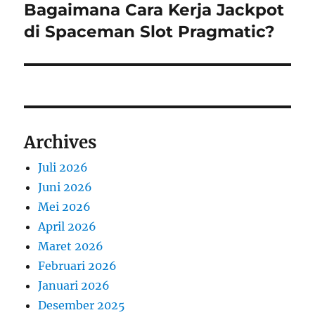
Bagaimana Cara Kerja Jackpot
Next
post:
di Spaceman Slot Pragmatic?
Archives
Juli 2026
Juni 2026
Mei 2026
April 2026
Maret 2026
Februari 2026
Januari 2026
Desember 2025