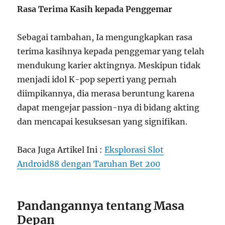
Rasa Terima Kasih kepada Penggemar
Sebagai tambahan, Ia mengungkapkan rasa
terima kasihnya kepada penggemar yang telah
mendukung karier aktingnya. Meskipun tidak
menjadi idol K-pop seperti yang pernah
diimpikannya, dia merasa beruntung karena
dapat mengejar passion-nya di bidang akting
dan mencapai kesuksesan yang signifikan.
Baca Juga Artikel Ini :
Eksplorasi Slot
Android88 dengan Taruhan Bet 200
Pandangannya tentang Masa
Depan