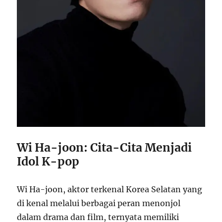
Wi Ha-joon: Cita-Cita Menjadi
Idol K-pop
Wi Ha-joon, aktor terkenal Korea Selatan yang
di kenal melalui berbagai peran menonjol
dalam drama dan film, ternyata memiliki