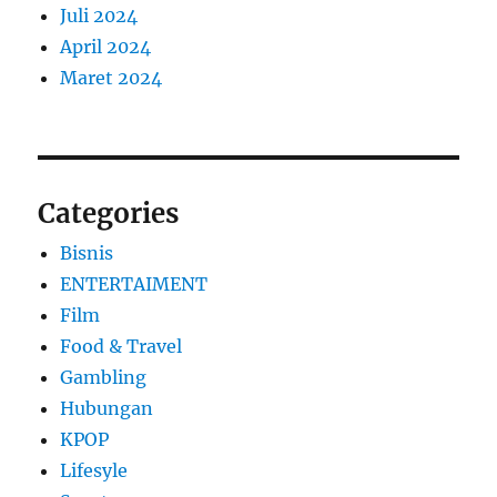
Juli 2024
April 2024
Maret 2024
Categories
Bisnis
ENTERTAIMENT
Film
Food & Travel
Gambling
Hubungan
KPOP
Lifesyle