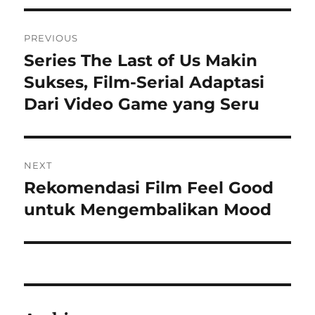
Navigasi
PREVIOUS
pos
Series The Last of Us Makin
Previous
post:
Sukses, Film-Serial Adaptasi
Dari Video Game yang Seru
NEXT
Rekomendasi Film Feel Good
Next
post:
untuk Mengembalikan Mood