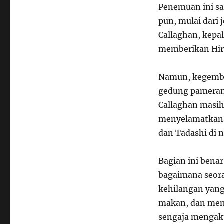
Penemuan ini sa
pun, mulai dari 
Callaghan, kepa
memberikan Hir
Namun, kegembir
gedung pameran 
Callaghan masih
menyelamatkan g
dan Tadashi di 
Bagian ini benar
bagaimana seora
kehilangan yang
makan, dan meng
sengaja mengakt