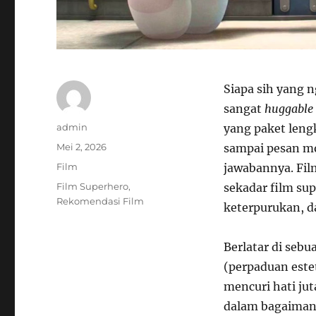
Siapa sih yang n
sangat
huggable
Author
admin
yang paket leng
Posted
Mei 2, 2026
sampai pesan 
on
Categories
Film
jawabannya. Fil
Tags
Film Superhero
,
sekadar film sup
Rekomendasi Film
keterpurukan, d
Berlatar di sebu
(perpaduan estet
mencuri hati jut
dalam bagaimana