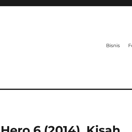
Bisnis
F
 Hero 6 (2014), Kisah