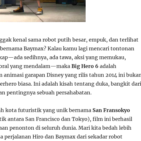
ggak kenal sama robot putih besar, empuk, dan terlihat
bernama Baymax? Kalau kamu lagi mencari tontonan
kap—ada sedihnya, ada tawa, aksi yang memukau,
moral yang mendalam—maka
Big Hero 6
adalah
m animasi garapan Disney yang rilis tahun 2014 ini buka
erhero biasa. Ini adalah kisah tentang duka, bangkit dar
an pentingnya sebuah persahabatan.
ah kota futuristik yang unik bernama
San Fransokyo
ik antara San Francisco dan Tokyo), film ini berhasil
aan penonton di seluruh dunia. Mari kita bedah lebih
 perjalanan Hiro dan Baymax dari sekadar robot