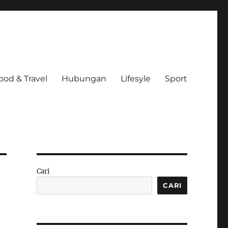
ood & Travel
Hubungan
Lifesyle
Sport
Cari
CARI