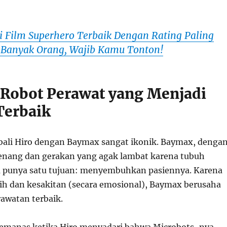
 Film Superhero Terbaik Dengan Rating Paling
t Banyak Orang, Wajib Kamu Tonton!
Robot Perawat yang Menjadi
Terbaik
ali Hiro dengan Baymax sangat ikonik. Baymax, denga
enang dan gerakan yang agak lambat karena tubuh
a punya satu tujuan: menyembuhkan pasiennya. Karena
edih dan kesakitan (secara emosional), Baymax berusaha
awatan terbaik.