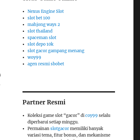
Nexus Engine Slot
slot bet 100
mahjong ways 2
slot thailand
spaceman slot
slot depo 10k
slot gacor gampang menang
woy99
agen resmi sbobet
n
i
Partner Resmi
Koleksi game slot “gacor” di
coy99
selalu
diperbarui setiap minggu.
Permainan
slotgacor
memiliki banyak
variasi tema, fitur bonus, dan mekanisme