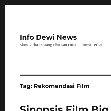
Info Dewi News
Situs Berita Tentang Film Dan Entertainment Terbaru
Tag:
Rekomendasi Film
Sinopsis Film Big