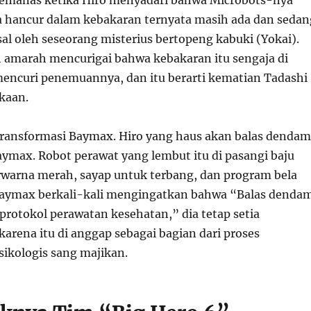
memanas ketika Hiro menyadari bahwa Microbots-nya
 hancur dalam kebakaran ternyata masih ada dan sedan
al oleh seseorang misterius bertopeng kabuki (Yokai).
 amarah mencurigai bahwa kebakaran itu sengaja di
encuri penemuannya, dan itu berarti kematian Tadashi
kaan.
k transformasi Baymax. Hiro yang haus akan balas dendam
ymax. Robot perawat yang lembut itu di pasangi baju
rwarna merah, sayap untuk terbang, dan program bela
Baymax berkali-kali mengingatkan bahwa “Balas denda
protokol perawatan kesehatan,” dia tetap setia
arena itu di anggap sebagai bagian dari proses
ikologis sang majikan.