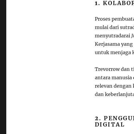
1.
KOLABOR
Proses pembua
mulai dari sutra
menyutradarai
J
Kerjasama yang 
untuk menjaga ku
Trevorrow dan 
antara manusia 
relevan dengan k
dan keberlanjut
2.
PENGGU
DIGITAL