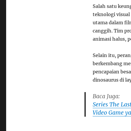
Salah satu keu
teknologi visua
utama dalam film 
canggih. Tim p
animasi halus, p
Selain itu, per
berkembang memb
pencapaian besa
dinosaurus di la
Baca Juga:
Series The Las
Video Game ya