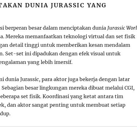
TAKAN DUNIA JURASSIC YANG
si berperan besar dalam menciptakan dunia
Jurassic Wor
a. Mereka memanfaatkan teknologi virtual dan set fisik
gan detail tinggi untuk memberikan kesan mendalam
. Set-set ini dipadukan dengan efek visual untuk
ngalaman yang lebih imersif.
dunia Jurassic, para aktor juga bekerja dengan latar
. Sebagian besar lingkungan mereka dibuat melalui CGI,
eberapa set fisik. Koordinasi yang ketat antara tim
efek, dan aktor sangat penting untuk membuat setiap
idup.