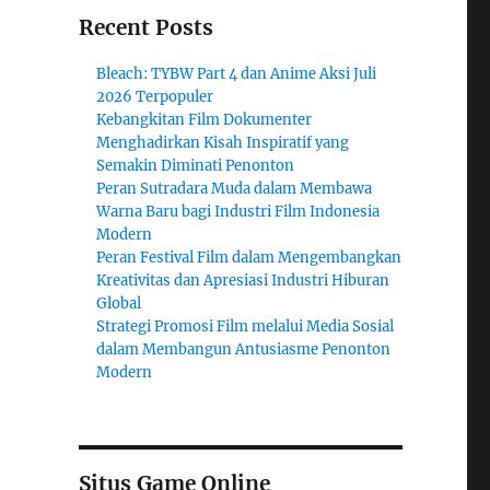
Recent Posts
Bleach: TYBW Part 4 dan Anime Aksi Juli
2026 Terpopuler
Kebangkitan Film Dokumenter
Menghadirkan Kisah Inspiratif yang
Semakin Diminati Penonton
Peran Sutradara Muda dalam Membawa
Warna Baru bagi Industri Film Indonesia
Modern
Peran Festival Film dalam Mengembangkan
Kreativitas dan Apresiasi Industri Hiburan
Global
Strategi Promosi Film melalui Media Sosial
dalam Membangun Antusiasme Penonton
Modern
Situs Game Online