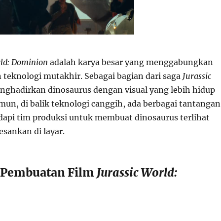
rld: Dominion
adalah karya besar yang menggabungkan
 teknologi mutakhir. Sebagai bagian dari saga
Jurassic
menghadirkan dinosaurus dengan visual yang lebih hidup
amun, di balik teknologi canggih, ada berbagai tantangan
dapi tim produksi untuk membuat dinosaurus terlihat
sankan di layar.
 Pembuatan Film
Jurassic World: