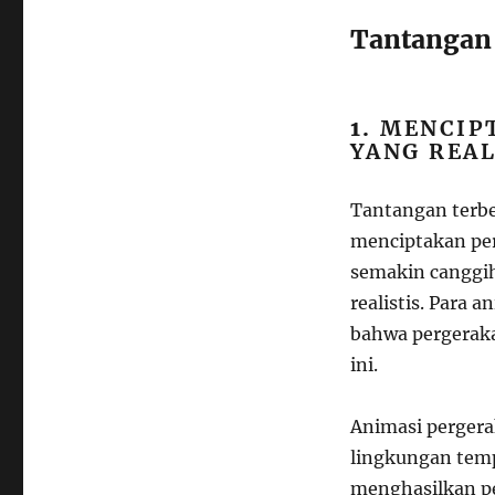
Tantangan 
1.
MENCIP
YANG REAL
Tantangan terb
menciptakan per
semakin canggih
realistis. Para
bahwa pergeraka
ini.
Animasi pergera
lingkungan temp
menghasilkan pe