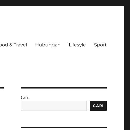
ood & Travel
Hubungan
Lifesyle
Sport
Cari
CARI
d