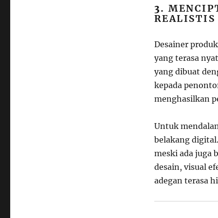
3.
MENCIP
REALISTIS
Desainer produk
yang terasa nyat
yang dibuat den
kepada penonton
menghasilkan pe
Untuk mendalami 
belakang digital
meski ada juga b
desain, visual 
adegan terasa h