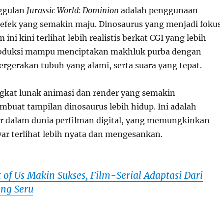
nggulan
Jurassic World: Dominion
adalah penggunaan
l efek yang semakin maju. Dinosaurus yang menjadi foku
ini kini terlihat lebih realistis berkat CGI yang lebih
roduksi mampu menciptakan makhluk purba dengan
ergerakan tubuh yang alami, serta suara yang tepat.
angkat lunak animasi dan render yang semakin
uat tampilan dinosaurus lebih hidup. Ini adalah
r dalam dunia perfilman digital, yang memungkinkan
yar terlihat lebih nyata dan mengesankan.
t of Us Makin Sukses, Film-Serial Adaptasi Dari
ng Seru