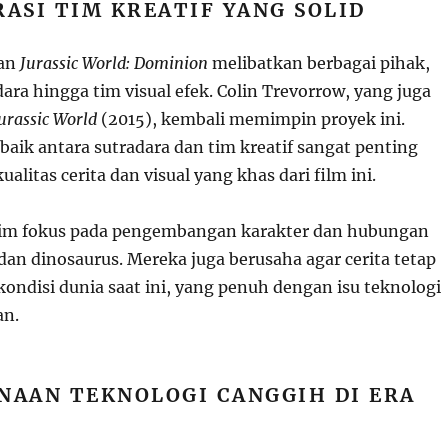
ASI TIM KREATIF YANG SOLID
tan
Jurassic World: Dominion
melibatkan berbagai pihak,
dara hingga tim visual efek. Colin Trevorrow, yang juga
urassic World
(2015), kembali memimpin proyek ini.
baik antara sutradara dan tim kreatif sangat penting
alitas cerita dan visual yang khas dari film ini.
tim fokus pada pengembangan karakter dan hubungan
dan dinosaurus. Mereka juga berusaha agar cerita tetap
ondisi dunia saat ini, yang penuh dengan isu teknologi
an.
NAAN TEKNOLOGI CANGGIH DI ERA