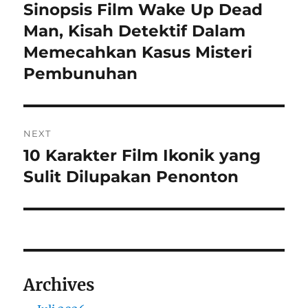
pos
Sinopsis Film Wake Up Dead
Previous
post:
Man, Kisah Detektif Dalam
Memecahkan Kasus Misteri
Pembunuhan
NEXT
10 Karakter Film Ikonik yang
Next
post:
Sulit Dilupakan Penonton
Archives