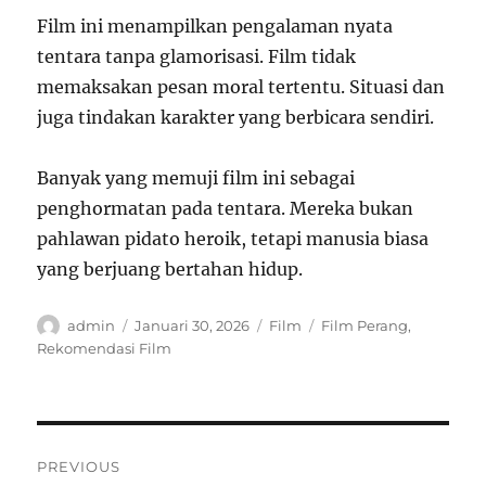
Film ini menampilkan pengalaman nyata
tentara tanpa glamorisasi. Film tidak
memaksakan pesan moral tertentu. Situasi dan
juga tindakan karakter yang berbicara sendiri.
Banyak yang memuji film ini sebagai
penghormatan pada tentara. Mereka bukan
pahlawan pidato heroik, tetapi manusia biasa
yang berjuang bertahan hidup.
Author
Posted
Categories
Tags
admin
Januari 30, 2026
Film
Film Perang
,
on
Rekomendasi Film
Navigasi
PREVIOUS