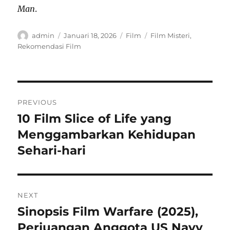
Man
.
Author
Posted
Categories
Tags
admin
Januari 18, 2026
Film
Film Misteri
,
on
Rekomendasi Film
Navigasi
PREVIOUS
pos
10 Film Slice of Life yang
Previous
post:
Menggambarkan Kehidupan
Sehari-hari
NEXT
Sinopsis Film Warfare (2025),
Next
post:
Perjuangan Anggota US Navy