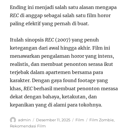
Ending ini menjadi salah satu alasan mengapa
REC
di anggap sebagai salah satu film horor
paling efektif yang pernah di buat.
Itulah sinopsis
REC
(2007) yang penuh
ketegangan dari awal hingga akhir. Film ini
menawarkan pengalaman horor yang intens,
realistis, dan membuat penonton serasa ikut
terjebak dalam apartemen bersama para
karakter. Dengan gaya found footage yang
khas,
REC
berhasil membuat penonton merasa
dekat dengan bahaya, ketakutan, dan
kepanikan yang di alami para tokohnya.
Author
Posted
Categories
Tags
admin
Desember 11, 2025
Film
Film Zombie
,
on
Rekomendasi Film