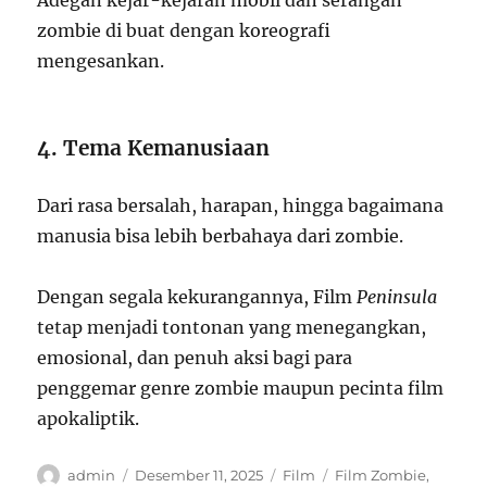
Adegan kejar-kejaran mobil dan serangan
zombie di buat dengan koreografi
mengesankan.
4. Tema Kemanusiaan
Dari rasa bersalah, harapan, hingga bagaimana
manusia bisa lebih berbahaya dari zombie.
Dengan segala kekurangannya, Film
Peninsula
tetap menjadi tontonan yang menegangkan,
emosional, dan penuh aksi bagi para
penggemar genre zombie maupun pecinta film
apokaliptik.
Author
Posted
Categories
Tags
admin
Desember 11, 2025
Film
Film Zombie
,