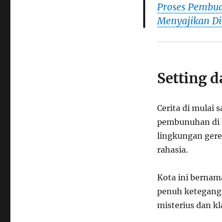
Proses Pembua
Menyajikan Din
Setting d
Cerita di mulai 
pembunuhan di ko
lingkungan ger
rahasia.
Kota ini bernam
penuh keteganga
misterius dan k