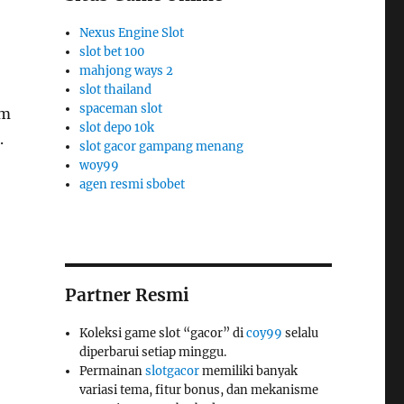
Nexus Engine Slot
slot bet 100
mahjong ways 2
slot thailand
spaceman slot
lm
slot depo 10k
.
slot gacor gampang menang
woy99
agen resmi sbobet
Partner Resmi
Koleksi game slot “gacor” di
coy99
selalu
diperbarui setiap minggu.
Permainan
slotgacor
memiliki banyak
variasi tema, fitur bonus, dan mekanisme