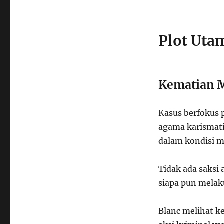
Plot Utam
Kematian M
Kasus berfokus 
agama karismatik
dalam kondisi 
Tidak ada saksi 
siapa pun mela
Blanc melihat k