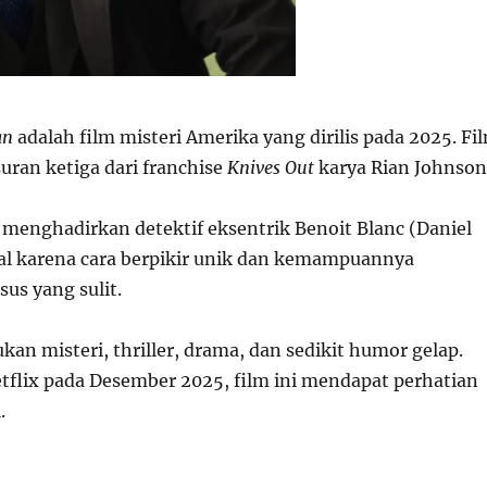
an
adalah film misteri Amerika yang dirilis pada 2025. Fi
uran ketiga dari franchise
Knives Out
karya Rian Johnson
 menghadirkan detektif eksentrik Benoit Blanc (Daniel
enal karena cara berpikir unik dan kemampuannya
s yang sulit.
an misteri, thriller, drama, dan sedikit humor gelap.
 Netflix pada Desember 2025, film ini mendapat perhatian
.