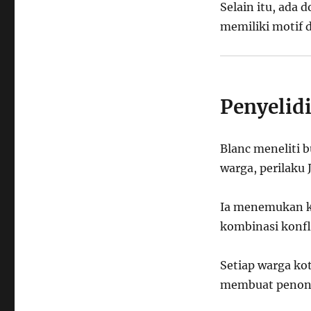
Selain itu, ada 
memiliki motif 
Penyelid
Blanc meneliti 
warga, perilaku 
Ia menemukan ke
kombinasi konfli
Setiap warga kot
membuat penonto