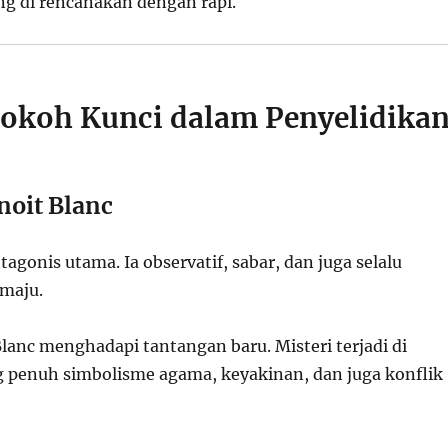
ng di rencanakan dengan rapi.
koh Kunci dalam Penyelidika
noit Blanc
tagonis utama. Ia observatif, sabar, dan juga selalu
 maju.
Blanc menghadapi tantangan baru. Misteri terjadi di
 penuh simbolisme agama, keyakinan, dan juga konflik