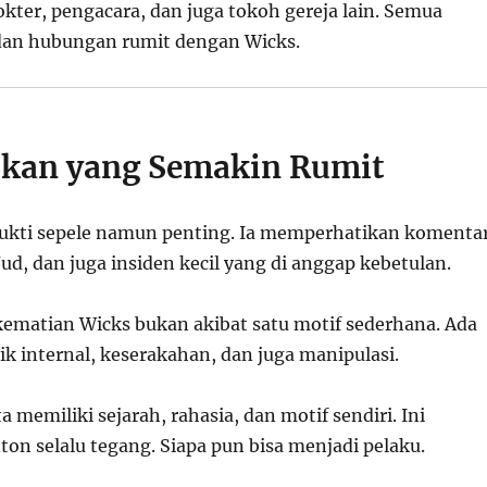
dokter, pengacara, dan juga tokoh gereja lain. Semua
dan hubungan rumit dengan Wicks.
ikan yang Semakin Rumit
bukti sepele namun penting. Ia memperhatikan komenta
Jud, dan juga insiden kecil yang di anggap kebetulan.
matian Wicks bukan akibat satu motif sederhana. Ada
k internal, keserakahan, dan juga manipulasi.
a memiliki sejarah, rahasia, dan motif sendiri. Ini
n selalu tegang. Siapa pun bisa menjadi pelaku.